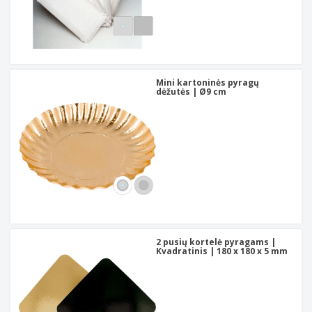
Mini kartoninės pyragų
dėžutės | Ø9 cm
2 pusių kortelė pyragams |
Kvadratinis | 180 x 180 x 5 mm