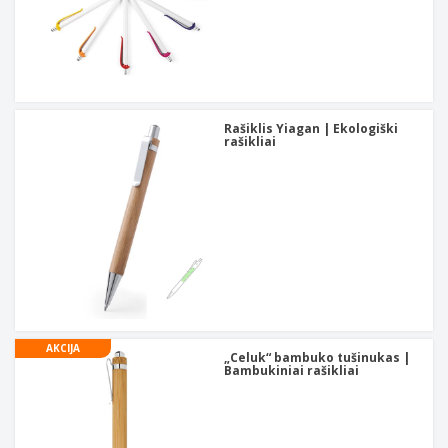
Rašiklis Yiagan | Ekologiški
rašikliai
AKCIJA
„Celuk“ bambuko tušinukas |
Bambukiniai rašikliai