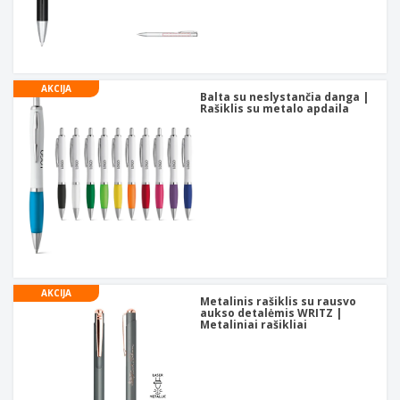
AKCIJA
Balta su neslystančia danga |
Rašiklis su metalo apdaila
AKCIJA
Metalinis rašiklis su rausvo
aukso detalėmis WRITZ |
Metaliniai rašikliai