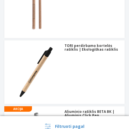
TORI perdirbamo kortelės
rašiklis | Ekologiškas rašiklis
AKCIJA
Aliuminio rašiklis BETA BK |
Aliuminis Click Pen
Filtruoti pagal