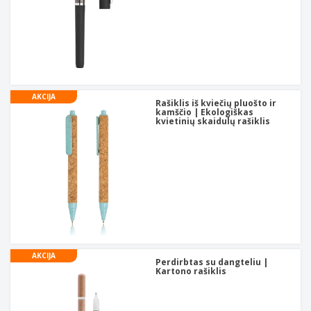
AKCIJA
Rašiklis iš kviečių pluošto ir
kamščio | Ekologiškas
kvietinių skaidulų rašiklis
AKCIJA
Perdirbtas su dangteliu |
Kartono rašiklis