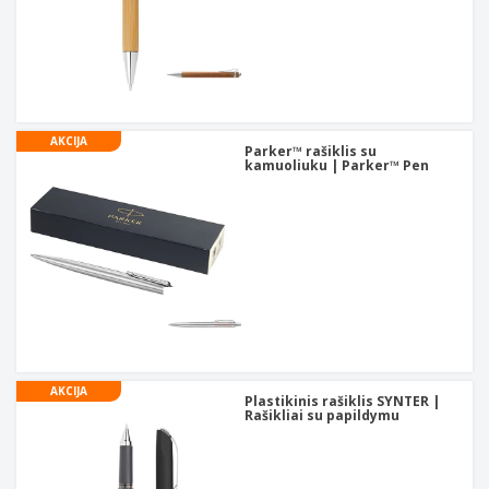
AKCIJA
Parker™ rašiklis su
kamuoliuku | Parker™ Pen
AKCIJA
Plastikinis rašiklis SYNTER |
Rašikliai su papildymu