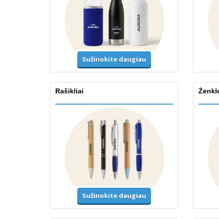
Sužinokite daugiau
Rašikliai
Ženklel
Sužinokite daugiau