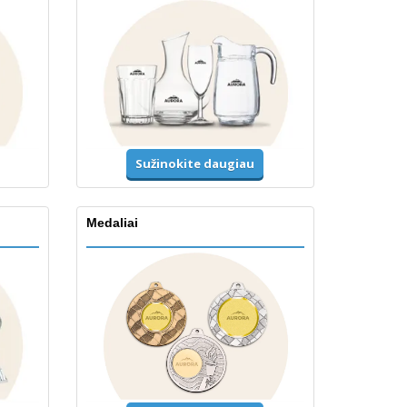
Sužinokite daugiau
Medaliai