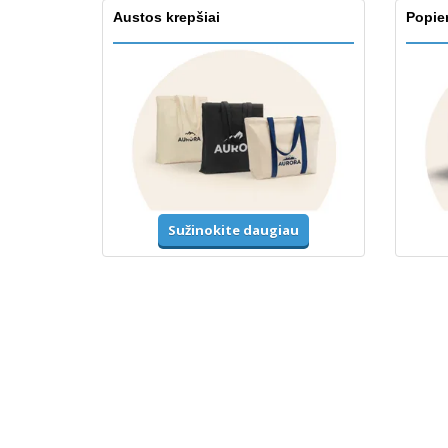
Austos krepšiai
Popier
Sužinokite daugiau
Marškinėliai ir polo marškinėliai
Unifor