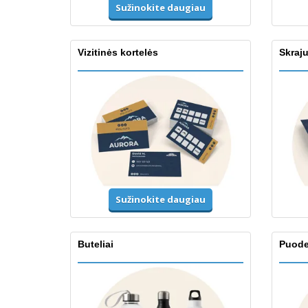
Sužinokite daugiau
Vizitinės kortelės
Skraju
Sužinokite daugiau
Buteliai
Puodel