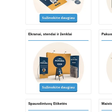
Sužinokite daugiau
Ekranai, stendai ir ženklai
Pakuo
Sužinokite daugiau
Spausdintuvų Etiketės
Maisto