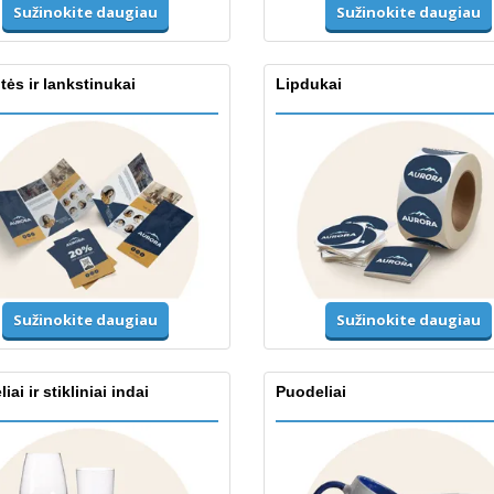
Sužinokite daugiau
Sužinokite daugiau
tės ir lankstinukai
Lipdukai
Sužinokite daugiau
Sužinokite daugiau
iai ir stikliniai indai
Puodeliai