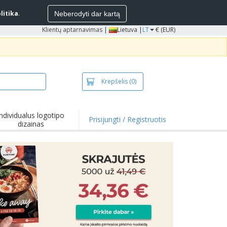
litika
.
Neberodyti dar kartą
Klientų aptarnavimas
|
Lietuva |
LT
€ (EUR)
Krepšelis
(0)
Individualus logotipo
Prisijungti / Registruotis
dizainas
entai ir
iūlymai
mikrobiniai
duktai
kinėliai ir polo
kinėliai
inėjimas
ko pramogos
bas iš namų