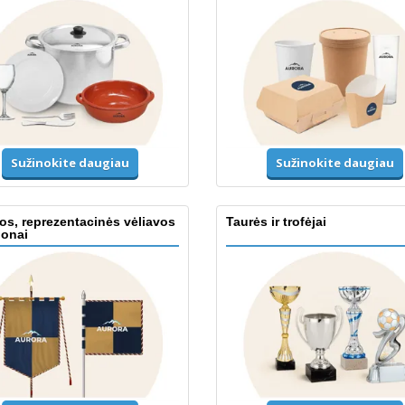
Sužinokite daugiau
Sužinokite daugiau
os, reprezentacinės vėliavos
Taurės ir trofėjai
donai