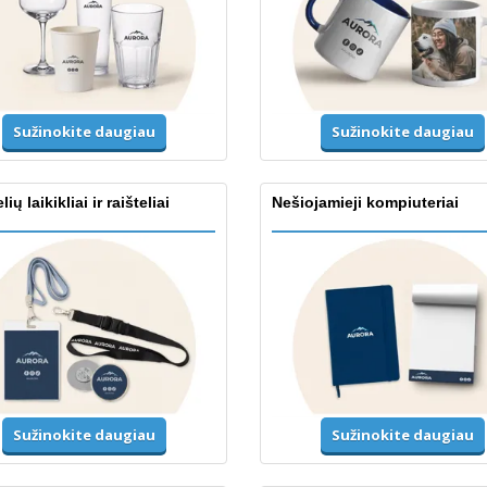
Sužinokite daugiau
Sužinokite daugiau
ių laikikliai ir raišteliai
Nešiojamieji kompiuteriai
Sužinokite daugiau
Sužinokite daugiau