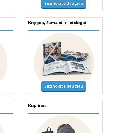
Sužinokite daugiau
Knygos, žurnalai ir katalogai
Sužinokite daugiau
Kuprinės