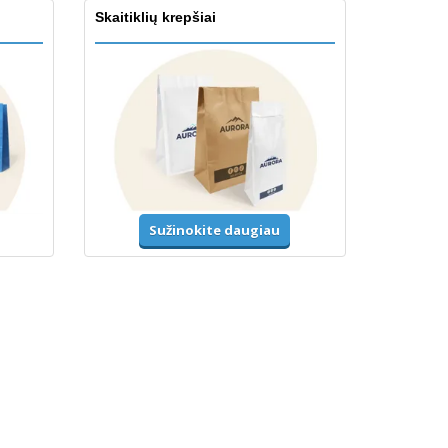
Skaitiklių krepšiai
Sužinokite daugiau
Priedai