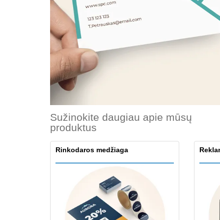
Lojalumo kortelės
Marškinėliai
Magnetai
Vinilinės juostos
Sužinokite daugiau apie mūsų
produktus
Rinkodaros medžiaga
Reklam