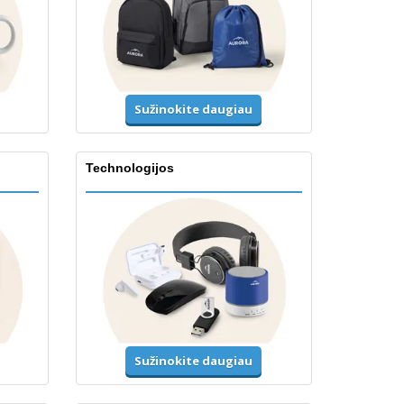
Sužinokite daugiau
Technologijos
Sužinokite daugiau