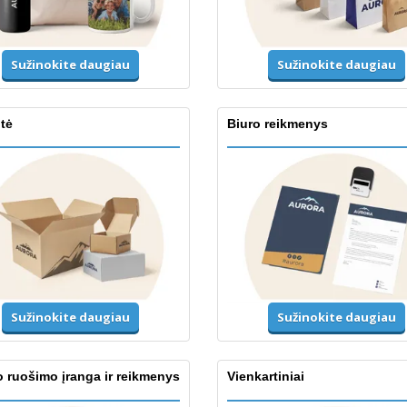
Sužinokite daugiau
Sužinokite daugiau
tė
Biuro reikmenys
Sužinokite daugiau
Sužinokite daugiau
 ruošimo įranga ir reikmenys
Vienkartiniai