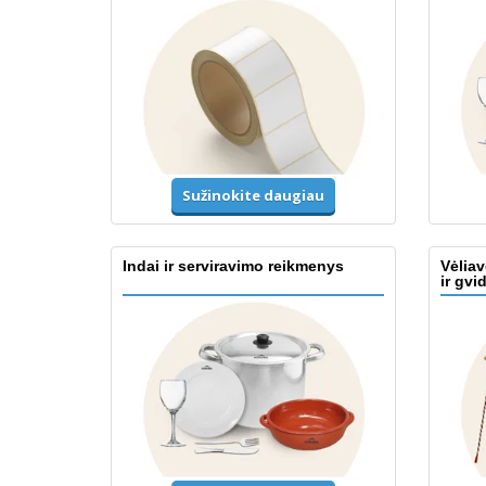
Sužinokite daugiau
Indai ir serviravimo reikmenys
Vėliav
ir gvi