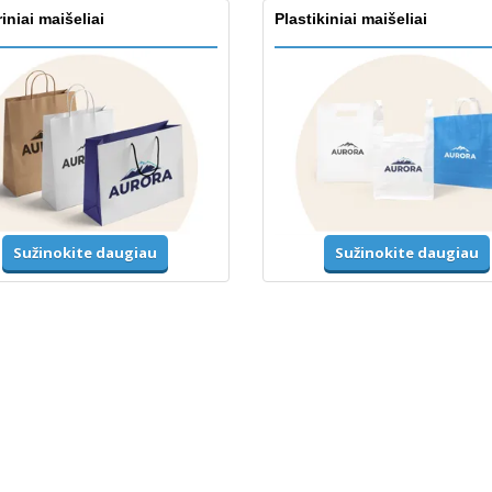
iniai maišeliai
Plastikiniai maišeliai
Sužinokite daugiau
Sužinokite daugiau
mos ir ryškios spalvos
Striukės ir megztiniai