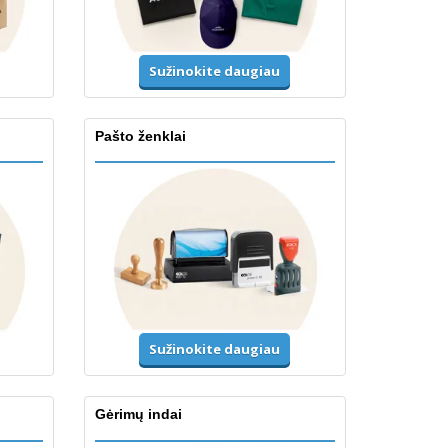
Sužinokite daugiau
Pašto ženklai
Sužinokite daugiau
Gėrimų indai