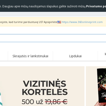
yje. Daugiau apie mūsų naudojamus slapukus galite sužinoti mūsų
Privatumo po
inojote, kad turime parduotuvę US? Apsipirkite
https://www.360onlineprint.com
Skrajutės ir lankstinukai
Lipdukai
Akc
Populiariausia
Nauji produktai
pas
Marškinėliai ir polo
Anti
COVID produktai
marškinėliai
pro
Pristatymas į namus ir
Marš
Priedai
išsinešimui
marš
Uniformos ir ryškios
Pašto ženklai
Siuv
spalvos
Lipdukai, vinilinės
Striukės ir megztiniai
Lau
plokštelės ir plakatai
„Slazenger™“ akiniai
Megztiniai su gobtuvu
Dar
nuo saulės