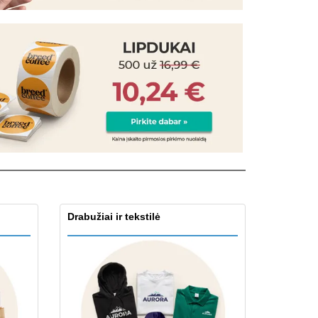
ntimo dėžės
eninės dovanos
ogiški produktai
os, žurnalai ir
logai
Drabužiai ir tekstilė