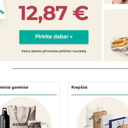
Ekologiški užrašų
Eksponentai
Siu
knygelės
Plakatai
Asm
Lagaminai ir kuprinės
Ekol
Knyg
kata
iniai gaminiai
Krepšiai