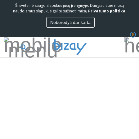
Ši svetainė saugo slapukus jūsų įrenginyje. Daugiau apie mūsų
naudojamus slapukus galite sužinoti mūsų
Privatumo politika
.
Neberodyti dar kartą
0