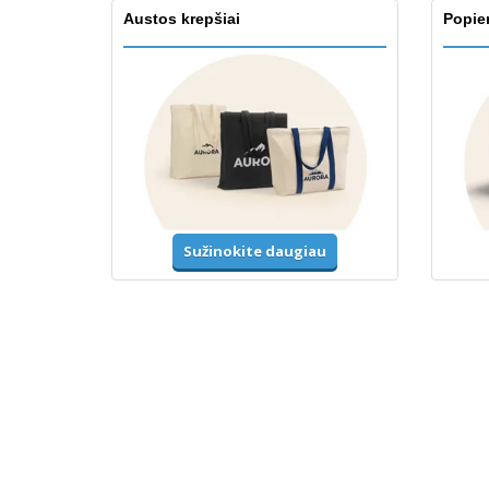
Austos krepšiai
Popier
Sužinokite daugiau
Marškinėliai ir polo marškinėliai
Unifor