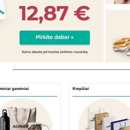
Ekologiški užrašų
Eksponentai
Siu
knygelės
Plakatai
Asm
Lagaminai ir kuprinės
Ekol
Knyg
kata
iniai gaminiai
Krepšiai