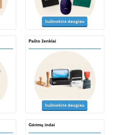
Sužinokite daugiau
Pašto ženklai
Sužinokite daugiau
Gėrimų indai