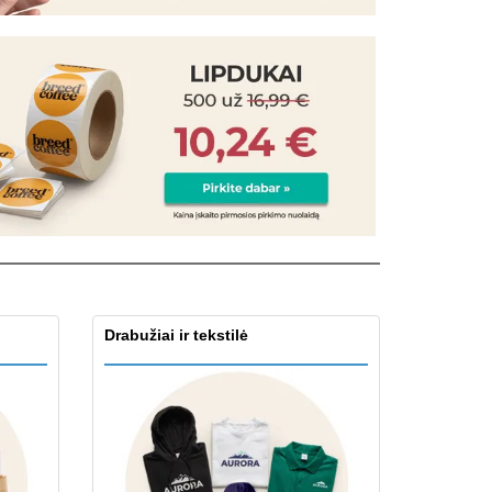
ntimo dėžės
eninės dovanos
ogiški produktai
os, žurnalai ir
logai
Drabužiai ir tekstilė