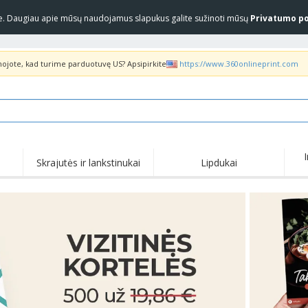
yje. Daugiau apie mūsų naudojamus slapukus galite sužinoti mūsų
Privatumo po
inojote, kad turime parduotuvę US? Apsipirkite
https://www.360onlineprint.com
Skrajutės ir lankstinukai
Lipdukai
Akc
Populiariausia
Nauji produktai
pas
Marškinėliai ir polo
Anti
COVID produktai
marškinėliai
pro
Pristatymas į namus ir
Marš
Priedai
išsinešimui
marš
Uniformos ir ryškios
Pašto ženklai
Siuv
spalvos
Lipdukai, vinilinės
Striukės ir megztiniai
Lau
plokštelės ir plakatai
„Slazenger™“ akiniai
Megztiniai su gobtuvu
Dar
nuo saulės