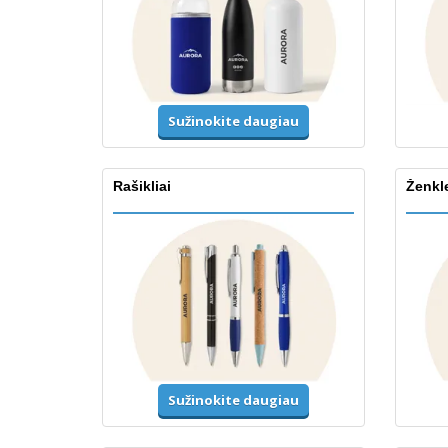
Sužinokite daugiau
Rašikliai
Ženklel
Sužinokite daugiau