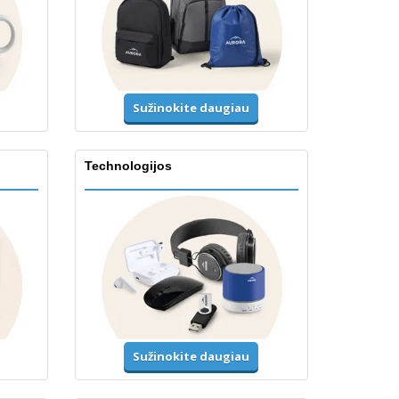
Sužinokite daugiau
Technologijos
Sužinokite daugiau