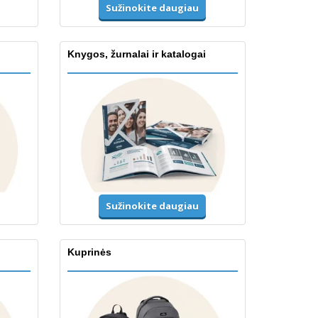
Sužinokite daugiau
Knygos, žurnalai ir katalogai
Sužinokite daugiau
Kuprinės