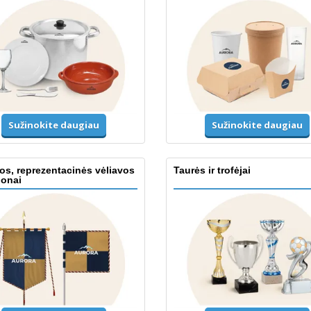
Sužinokite daugiau
Sužinokite daugiau
os, reprezentacinės vėliavos
Taurės ir trofėjai
donai