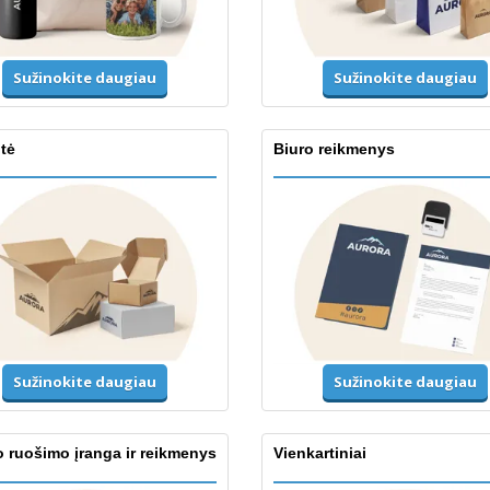
Sužinokite daugiau
Sužinokite daugiau
tė
Biuro reikmenys
Sužinokite daugiau
Sužinokite daugiau
 ruošimo įranga ir reikmenys
Vienkartiniai