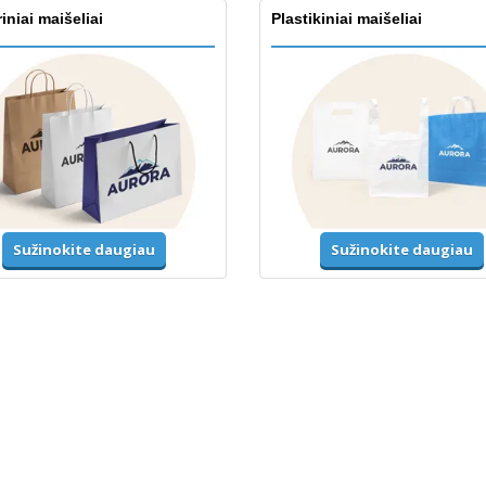
iniai maišeliai
Plastikiniai maišeliai
Sužinokite daugiau
Sužinokite daugiau
mos ir ryškios spalvos
Striukės ir megztiniai