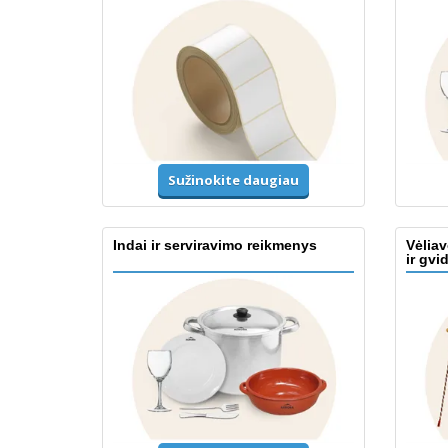
Sužinokite daugiau
Indai ir serviravimo reikmenys
Vėliav
ir gvi