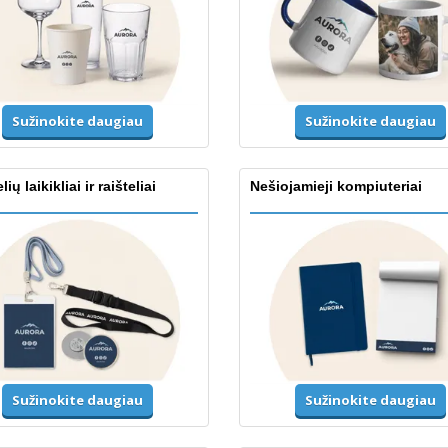
Sužinokite daugiau
Sužinokite daugiau
ių laikikliai ir raišteliai
Nešiojamieji kompiuteriai
Sužinokite daugiau
Sužinokite daugiau