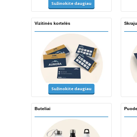
Sužinokite daugiau
Vizitinės kortelės
Skraju
Sužinokite daugiau
Buteliai
Puodel