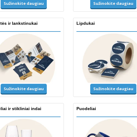
Sužinokite daugiau
Sužinokite daugiau
tės ir lankstinukai
Lipdukai
Sužinokite daugiau
Sužinokite daugiau
iai ir stikliniai indai
Puodeliai