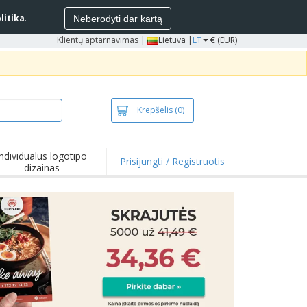
litika
.
Neberodyti dar kartą
Klientų aptarnavimas
|
Lietuva |
LT
€ (EUR)
Krepšelis
(0)
Individualus logotipo
Prisijungti / Registruotis
dizainas
entai ir
iūlymai
mikrobiniai
duktai
kinėliai ir polo
kinėliai
inėjimas
ko pramogos
bas iš namų