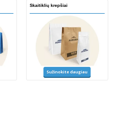
Skaitiklių krepšiai
Sužinokite daugiau
Priedai