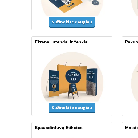
Sužinokite daugiau
Ekranai, stendai ir ženklai
Pakuo
Sužinokite daugiau
Spausdintuvų Etiketės
Maisto