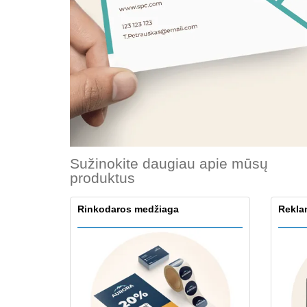
Lojalumo kortelės
Marškinėliai
Magnetai
Vinilinės juostos
Sužinokite daugiau apie mūsų
produktus
Rinkodaros medžiaga
Reklam