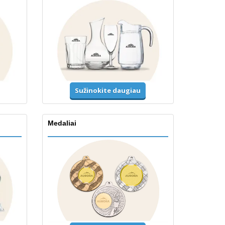
Sužinokite daugiau
Medaliai