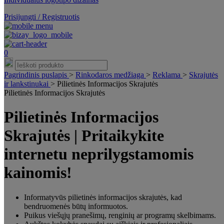
Prisijungti / Registruotis
0
Pagrindinis puslapis
>
Rinkodaros medžiaga
>
Reklama
>
Skrajutės
ir lankstinukai
>
Pilietinės Informacijos Skrajutės
Pilietinės Informacijos Skrajutės
Pilietinės Informacijos
Skrajutės | Pritaikykite
internetu neprilygstamomis
kainomis!
Informatyvūs pilietinės informacijos skrajutės, kad
bendruomenės būtų informuotos.
Puikus viešųjų pranešimų, renginių ar programų skelbimams.