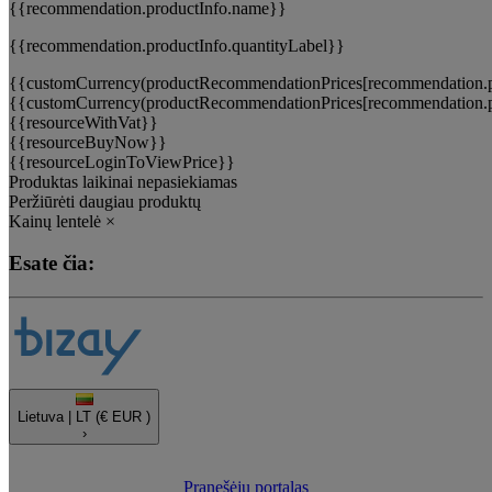
{{recommendation.productInfo.name}}
{{recommendation.productInfo.quantityLabel}}
{{customCurrency(productRecommendationPrices[recommendation.pr
{{customCurrency(productRecommendationPrices[recommendation.pr
{{resourceWithVat}}
{{resourceBuyNow}}
{{resourceLoginToViewPrice}}
Produktas laikinai nepasiekiamas
Peržiūrėti daugiau produktų
Kainų lentelė
×
Esate čia:
Lietuva |
LT
(€ EUR )
›
Pranešėjų portalas