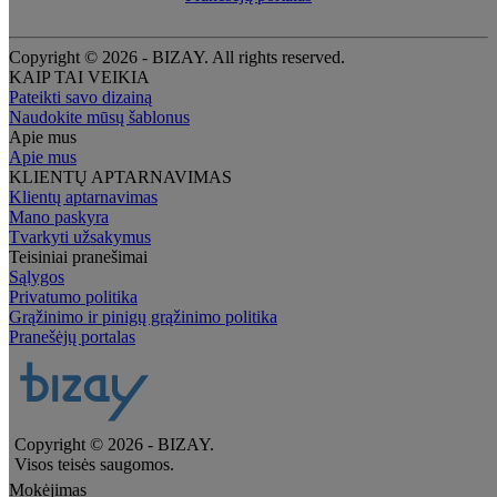
Copyright © 2026 - BIZAY. All rights reserved.
KAIP TAI VEIKIA
Pateikti savo dizainą
Naudokite mūsų šablonus
Apie mus
Apie mus
KLIENTŲ APTARNAVIMAS
Klientų aptarnavimas
Mano paskyra
Tvarkyti užsakymus
Teisiniai pranešimai
Sąlygos
Privatumo politika
Grąžinimo ir pinigų grąžinimo politika
Pranešėjų portalas
Copyright © 2026 - BIZAY.
Visos teisės saugomos.
Mokėjimas