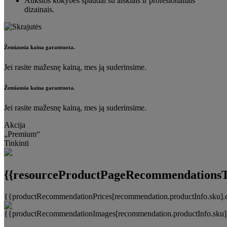
Aukštos kokybės spaudai su aiškiais ir profesionaliais
dizainais.
Žemiausia kaina garantuota.
Jei rasite mažesnę kainą, mes ją suderinsime.
Žemiausia kaina garantuota.
Jei rasite mažesnę kainą, mes ją suderinsime.
Akcija
„Premium“
Tinkinti
{{resourceProductPageRecommendationsTi
{{productRecommendationPrices[recommendation.productInfo.sku].