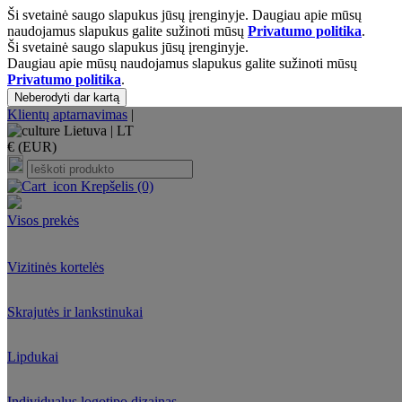
Ši svetainė saugo slapukus jūsų įrenginyje. Daugiau apie mūsų
naudojamus slapukus galite sužinoti mūsų
Privatumo politika
.
Ši svetainė saugo slapukus jūsų įrenginyje.
Daugiau apie mūsų naudojamus slapukus galite sužinoti mūsų
Privatumo politika
.
Neberodyti dar kartą
Klientų aptarnavimas
|
Lietuva |
LT
€ (EUR)
Krepšelis
(0)
Visos prekės
Vizitinės kortelės
Skrajutės ir lankstinukai
Lipdukai
Individualus logotipo dizainas