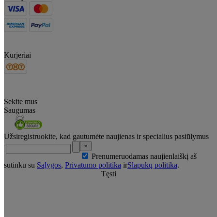
Kurjeriai
Sekite mus
Saugumas
Užsiregistruokite, kad gautumėte naujienas ir specialius pasiūlymus
×
Prenumeruodamas naujienlaiškį aš
sutinku su
Sąlygos
,
Privatumo politika
ir
Slapukų politika
.
Tęsti