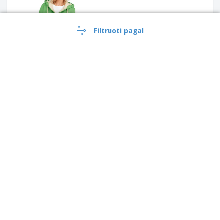
Filtruoti pagal
SOL'S | Vyriška minkšta
apvalkalo striukė su gobtuvu
›
Lietuva |
LT
(€ EUR )
Result | Ripstop Softshell
darbo striukė