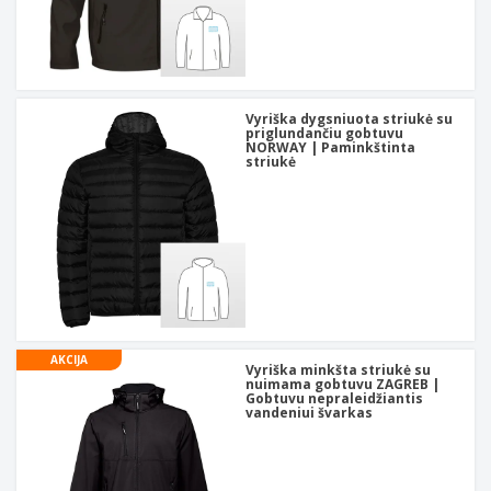
Vyriška dygsniuota striukė su
priglundančiu gobtuvu
NORWAY | Paminkštinta
striukė
AKCIJA
Vyriška minkšta striukė su
nuimama gobtuvu ZAGREB |
Gobtuvu nepraleidžiantis
vandeniui švarkas