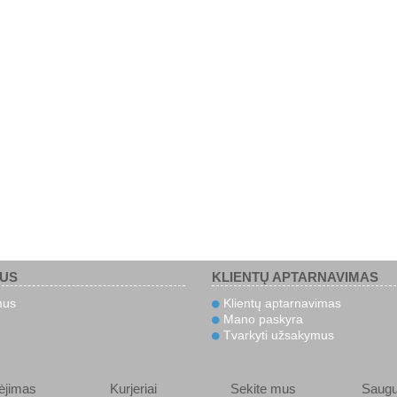
MUS
KLIENTŲ APTARNAVIMAS
mus
Klientų aptarnavimas
Mano paskyra
Tvarkyti užsakymus
ėjimas
Kurjeriai
Sekite mus
Saug