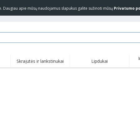
yje. Daugiau apie mūsų naudojamus slapukus galite sužinoti mūsų
Privatumo po
Skrajutės ir lankstinukai
Lipdukai