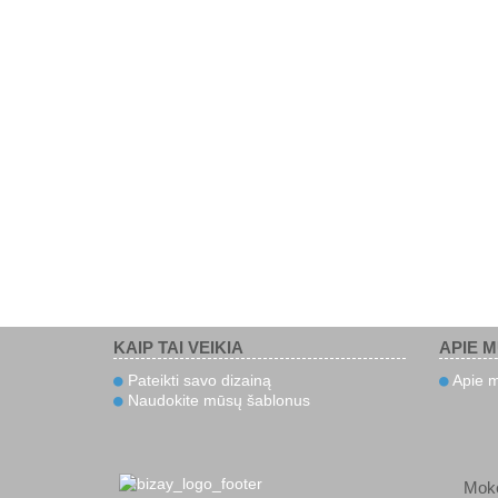
KAIP TAI VEIKIA
APIE 
Pateikti savo dizainą
Apie 
Naudokite mūsų šablonus
Mok