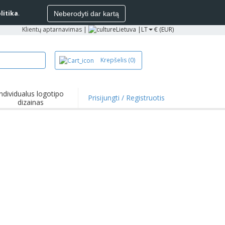
litika
.
Neberodyti dar kartą
Klientų aptarnavimas
|
Lietuva |
LT
€ (EUR)
Krepšelis
(0)
Individualus logotipo
Prisijungti / Registruotis
dizainas