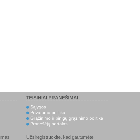
TEISINIAI PRANEŠIMAI
Sąlygos
Privatumo politika
Grąžinimo ir pinigų grąžinimo politika
Pranešėjų portalas
umas
Užsiregistruokite, kad gautumėte