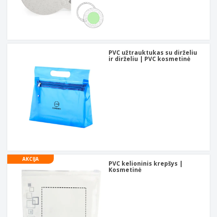
PVC užtrauktukas su dirželiu
ir dirželiu | PVC kosmetinė
AKCIJA
PVC kelioninis krepšys |
Kosmetinė