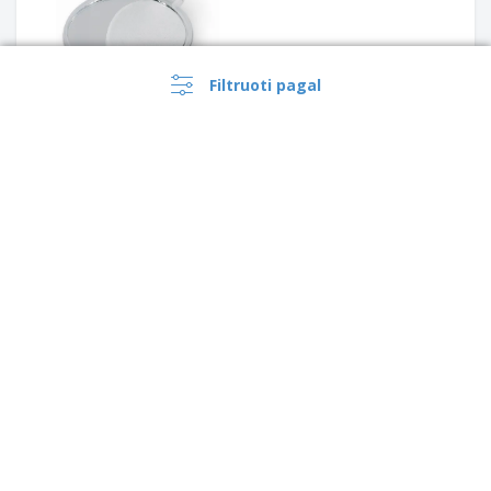
Filtruoti pagal
PS kišeninis veidrodis
Grožio krepšys Subrum |
›
Kamštinis kosmetinės
Lietuva |
LT
reikmenų krep
(€ EUR )