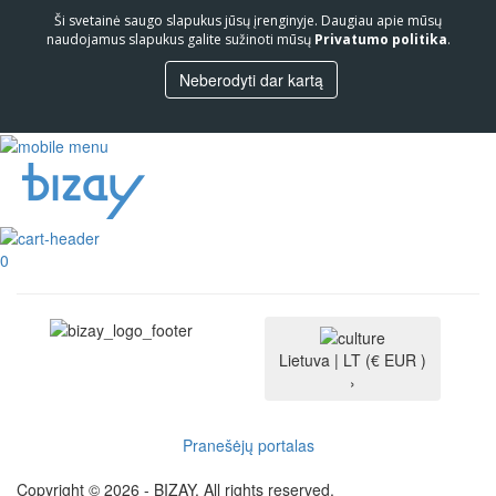
Ši svetainė saugo slapukus jūsų įrenginyje. Daugiau apie mūsų
naudojamus slapukus galite sužinoti mūsų
Privatumo politika
.
Neberodyti dar kartą
0
Lietuva |
LT
(€ EUR )
›
Pranešėjų portalas
Copyright © 2026 - BIZAY. All rights reserved.