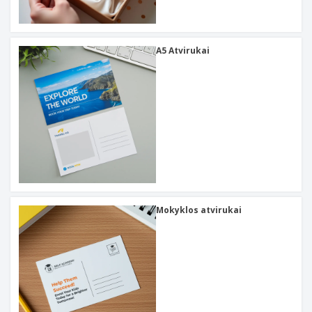
A5 Atvirukai
Mokyklos atvirukai