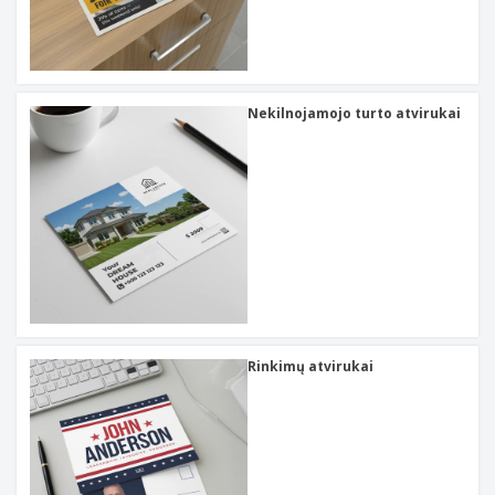
Nekilnojamojo turto atvirukai
Rinkimų atvirukai