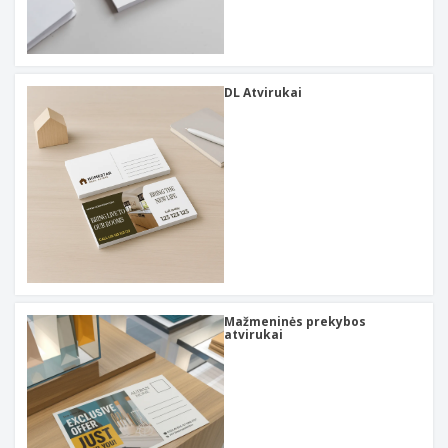
DL Atvirukai
Mažmeninės prekybos
atvirukai