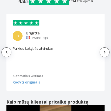
4.8
/5
1514
Atsiliepimai
Brigitte
B
Prancūzija
Puikios kokybės atvirukas
Automatinis vertimas
Rodyti originalą
Kaip mūsų klientai pritaikė produktą