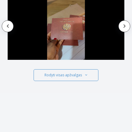
Rodyti visas apžvalgas