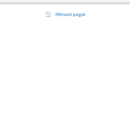
Filtruoti pagal
›
Lietuva |
LT
(€ EUR )
Pranešėjų portalas