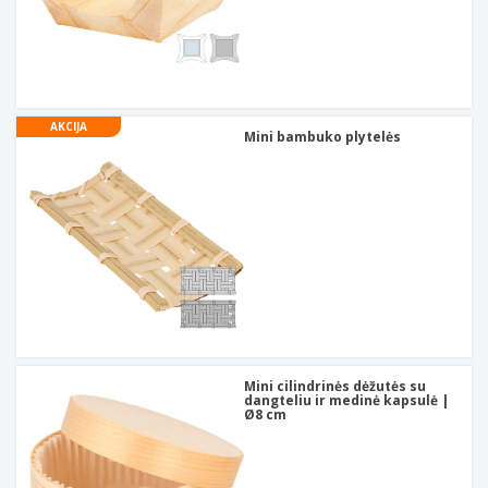
AKCIJA
Mini bambuko plytelės
Mini cilindrinės dėžutės su
dangteliu ir medinė kapsulė |
Ø8 cm