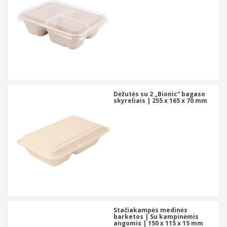
Dėžutės su 2 „Bionic“ bagaso
skyreliais | 255 x 165 x 70 mm
Stačiakampės medinės
barketos | Su kampinėmis
angomis | 150 x 115 x 15 mm