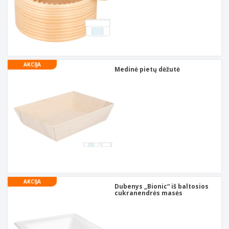
AKCIJA
Medinė pietų dėžutė
AKCIJA
Dubenys „Bionic“ iš baltosios
cukranendrės masės