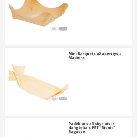
Mini Barquets už aperityvų
Madeira
Padėklai su 3 skyriais ir
dangteliais PET "Bionic"
Bagasse