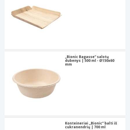
„Bionic Bagasse“ salotų
dubenys | 500 ml - Ø150x60
mm
Konteineriai „Bionic“ balti iš
cukranendrių | 700 ml