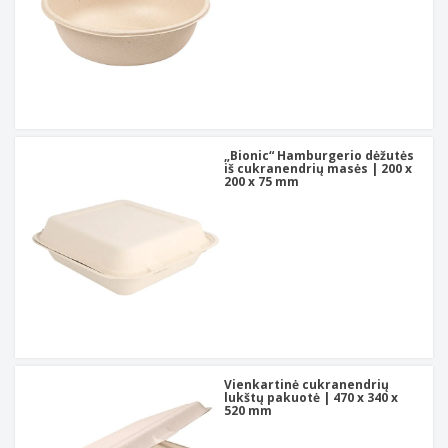
„Bionic“ Hamburgerio dėžutės
iš cukranendrių masės | 200 x
200 x 75 mm
Vienkartinė cukranendrių
lukštų pakuotė | 470 x 340 x
520 mm