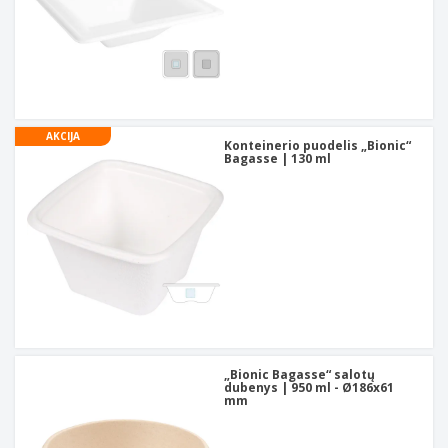
AKCIJA
Konteinerio puodelis „Bionic“
Bagasse | 130 ml
„Bionic Bagasse“ salotų
dubenys | 950 ml - Ø186x61
mm