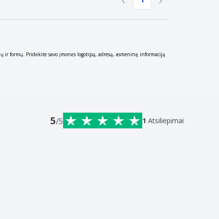
ių ir formų. Pridėkite savo įmonės logotipą, adresą, asmeninę informaciją
5
/5
1
Atsiliepimai