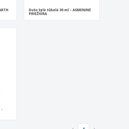
EARTH
Dušo želė tūbelė 30 ml – ASMENINĖ
PRIEŽIŪRA
 -
‹
›
1