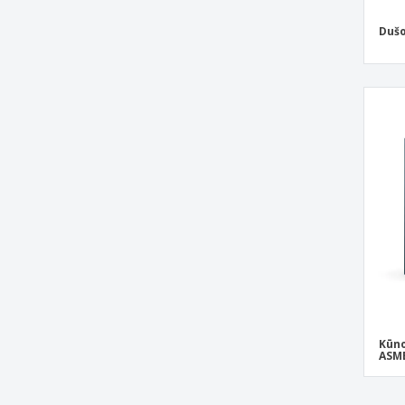
Dušo
Kūno
ASME