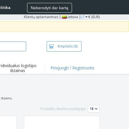
litika
.
Neberodyti dar kartą
Klientų aptarnavimas
|
Lietuva |
LT
€ (EUR)
Krepšelis
(0)
Individualus logotipo
Prisijungti / Registruotis
dizainas
entai ir
iūlymai
mikrobiniai
duktai
kinėliai ir polo
r dizainu.
kinėliai
inėjimas
Produktų skaičius puslapyje:
ko pramogos
bas iš namų