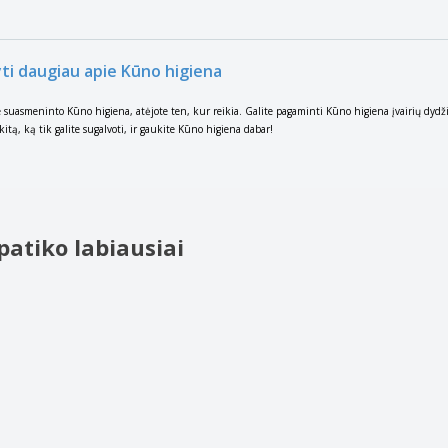
yti daugiau apie Kūno higiena
te suasmeninto Kūno higiena, atėjote ten, kur reikia. Galite pagaminti Kūno higiena įvairių dydž
kitą, ką tik galite sugalvoti, ir gaukite Kūno higiena dabar!
patiko labiausiai