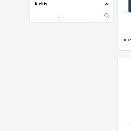
Kiekis
CONCEPT
Kūno losjono tūbelė 20 ml – ASMENINĖ
į
PRIEŽIŪRA
Kūno losjono tūbelė 30 ml – ASMENINĖ
PRIEŽIŪRA
Dušo