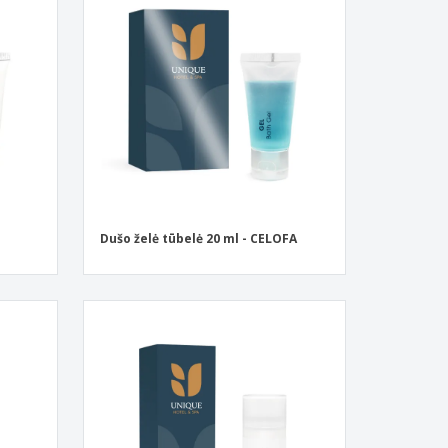
ntimo dėžės
eninės dovanos
ogiški produktai
os, žurnalai ir
logai
Dušo želė tūbelė 20 ml - CELOFA