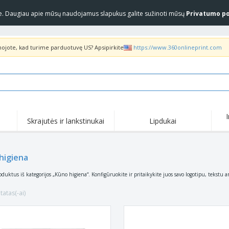
yje. Daugiau apie mūsų naudojamus slapukus galite sužinoti mūsų
Privatumo po
inojote, kad turime parduotuvę US? Apsipirkite
https://www.360onlineprint.com
Skrajutės ir lankstinukai
Lipdukai
Akc
Populiariausia
Nauji produktai
pas
Marškinėliai ir polo
Anti
higiena
COVID produktai
marškinėliai
pro
Pristatymas į namus ir
Marš
Priedai
oduktus iš kategorijos „Kūno higiena“. Konfigūruokite ir pritaikykite juos savo logotipu, tekstu a
išsinešimui
marš
Uniformos ir ryškios
Pašto ženklai
Siuv
spalvos
tatas(-ai)
Lipdukai, vinilinės
Striukės ir megztiniai
Lau
plokštelės ir plakatai
„Slazenger™“ akiniai
Megztiniai su gobtuvu
Dar
nuo saulės