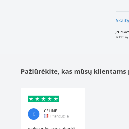
Skait
Jei ieško
ar bet ką 
Pažiūrėkite, kas mūsų klientams 
CELINE
C
Prancūzija
malonus kvapas patraukli