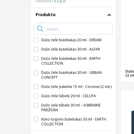
Filtruoti pagal
Lojalumo kortelės
Marškinėliai
Produkto
Magnetai
Vinilinės juostos
Dušo želė buteliukas 20 ml - DREAM
Dušo želė buteliukas 30 ml - ALFAR
Dušo želė buteliukas 30 ml - EARTH
COLLECTION
Dušo
Dušo želė buteliukas 30 ml - URBAN
(2 vn
CONCEPT
Dušo želė pakeliai 15 ml - Coconut (2 vnt.)
Dušo želė tūbelė 20 ml - CELOFA
Dušo želė tūbelė 30 ml – ASMENINĖ
PRIEŽIŪRA
Kūno losjono buteliukas 30 ml - EARTH
COLLECTION
Kūno losjono buteliukas 30 ml - URBAN