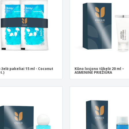
Ekologiški užrašų
Eksponentai
Siu
knygelės
Plakatai
Asm
Lagaminai ir kuprinės
Ekol
Knyg
kata
 želė pakeliai 15 ml - Coconut
Kūno losjono tūbelė 20 ml –
t.)
ASMENINĖ PRIEŽIŪRA