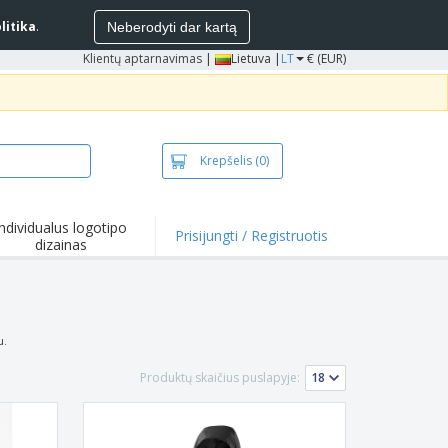
litika
.
Neberodyti dar kartą
Klientų aptarnavimas
|
Lietuva |
LT
€ (EUR)
Krepšelis
(0)
Individualus logotipo
Prisijungti / Registruotis
dizainas
entai ir
iūlymai
mikrobiniai
duktai
kinėliai ir polo
u.
kinėliai
inėjimas
Produktų skaičius puslapyje:
ko pramogos
bas iš namų