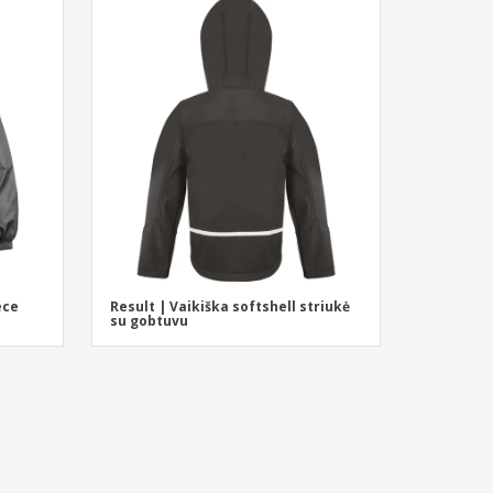
ece
Result | Vaikiška softshell striukė
su gobtuvu