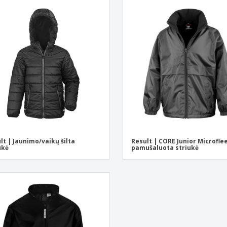
lt | Jaunimo/vaikų šilta
Result | CORE Junior Microfle
ukė
pamušaluota striukė