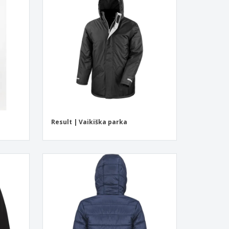
ntimo dėžės
eninės dovanos
ogiški produktai
os, žurnalai ir
logai
Result | Vaikiška parka