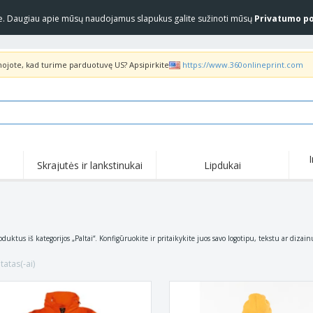
yje. Daugiau apie mūsų naudojamus slapukus galite sužinoti mūsų
Privatumo po
inojote, kad turime parduotuvę US? Apsipirkite
https://www.360onlineprint.com
Skrajutės ir lankstinukai
Lipdukai
Akc
Populiariausia
Nauji produktai
pas
Marškinėliai ir polo
Anti
COVID produktai
marškinėliai
pro
Pristatymas į namus ir
Marš
Priedai
oduktus iš kategorijos „Paltai“. Konfigūruokite ir pritaikykite juos savo logotipu, tekstu ar dizain
išsinešimui
marš
Uniformos ir ryškios
Pašto ženklai
Siuv
spalvos
tatas(-ai)
Lipdukai, vinilinės
Striukės ir megztiniai
Lau
plokštelės ir plakatai
„Slazenger™“ akiniai
Megztiniai su gobtuvu
Dar
nuo saulės