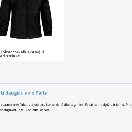
| Sirocco/Vaikiška vėjui
ari striukė
ti daugiau apie Paltai
e suasmeninto Paltai, atėjote ten, kur reikia. Galite pagaminti Paltai įvairių dydžių ir formų. Pr
ite sugalvoti, ir gaukite Paltai dabar!