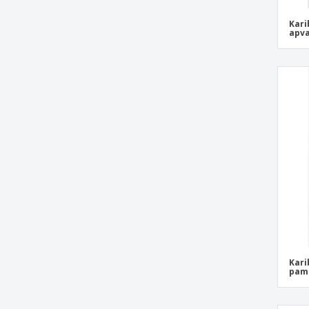
Kari
apva
Kari
pami