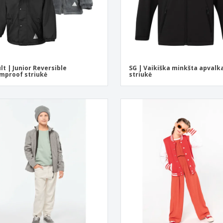
lt | Junior Reversible
SG | Vaikiška minkšta apvalk
mproof striukė
striukė