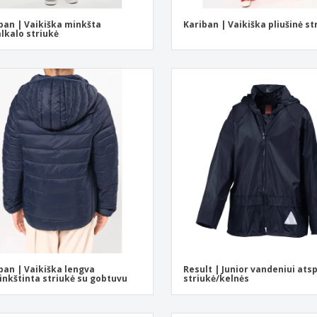
ban | Vaikiška minkšta
Kariban | Vaikiška pliušinė st
lkalo striukė
ban | Vaikiška lengva
Result | Junior vandeniui ats
nkštinta striukė su gobtuvu
striukė/kelnės