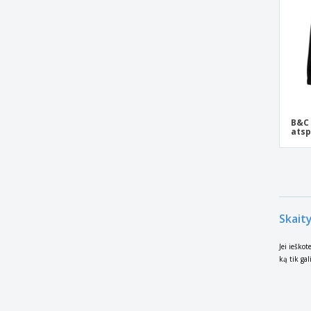
B&C 
atsp
Skaity
Jei ieškot
ką tik gal