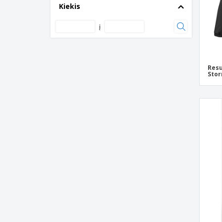
Kiekis
Result | Junior vandeniui atspari
striukė/kelnės
į
Result | TX Performance vaikų striukė su
Softshell gobtuvu
Result | Vaikiška parka
Resu
Result | Vaikiška šilta striukė
Stor
Result | Vaikiška softshell striukė su
gobtuvu
SG | Vaikiška minkšta apvalkalo striukė
SOL'S | Vaikiška vėjui atspari striukė