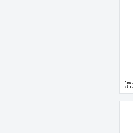
Resu
stri