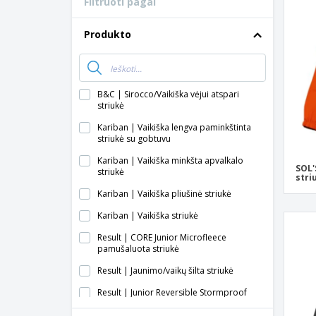
Filtruoti pagal
Lojalumo kortelės
Marškinėliai
Produkto
Magnetai
Vinilinės juostos
B&C | Sirocco/Vaikiška vėjui atspari
striukė
Kariban | Vaikiška lengva paminkštinta
striukė su gobtuvu
Kariban | Vaikiška minkšta apvalkalo
SOL'
striukė
stri
Kariban | Vaikiška pliušinė striukė
Kariban | Vaikiška striukė
Result | CORE Junior Microfleece
pamušaluota striukė
Result | Jaunimo/vaikų šilta striukė
Result | Junior Reversible Stormproof
striukė