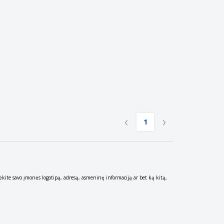
‹
›
1
idėkite savo įmonės logotipą, adresą, asmeninę informaciją ar bet ką kitą,