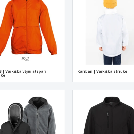
Ekologiški užrašų
Eksponentai
Siu
knygelės
Plakatai
Asm
Lagaminai ir kuprinės
Ekol
Knyg
kata
S | Vaikiška vėjui atspari
Kariban | Vaikiška striukė
ukė