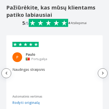
Pažiūrėkite, kas mūsų klientams
patiko labiausiai
5
/5
4
Atsiliepimai
Paulo
P
Portugalija
Naudingas straipsnis
Automatinis vertimas
Rodyti originalą