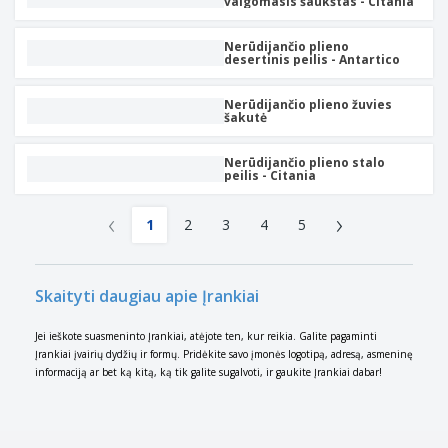
valgomasis šaukštas - Citania
Nerūdijančio plieno
desertinis peilis - Antartico
Nerūdijančio plieno žuvies
šakutė
Nerūdijančio plieno stalo
peilis - Citania
‹
›
1
2
3
4
5
Skaityti daugiau apie Įrankiai
Jei ieškote suasmeninto Įrankiai, atėjote ten, kur reikia. Galite pagaminti
Įrankiai įvairių dydžių ir formų. Pridėkite savo įmonės logotipą, adresą, asmeninę
informaciją ar bet ką kitą, ką tik galite sugalvoti, ir gaukite Įrankiai dabar!