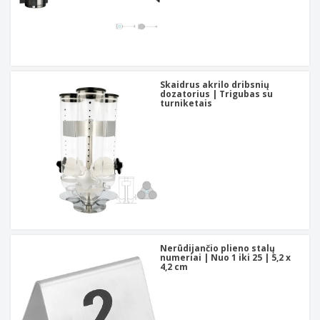
Skaidrus akrilo dribsnių
dozatorius | Trigubas su
turniketais
Nerūdijančio plieno stalų
numeriai | Nuo 1 iki 25 | 5,2 x
4,2 cm