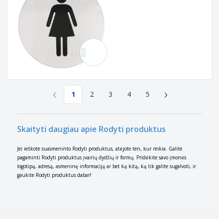
‹
›
1
2
3
4
5
Skaityti daugiau apie Rodyti produktus
Jei ieškote suasmeninto Rodyti produktus, atėjote ten, kur reikia. Galite
pagaminti Rodyti produktus įvairių dydžių ir formų. Pridėkite savo įmonės
logotipą, adresą, asmeninę informaciją ar bet ką kitą, ką tik galite sugalvoti, ir
gaukite Rodyti produktus dabar!