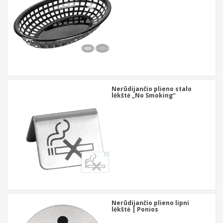
Nerūdijančio plieno stalo
lėkštė „No Smoking“
Nerūdijančio plieno lipni
lėkštė | Ponios