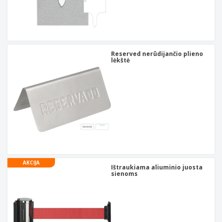
Reserved nerūdijančio plieno
lėkštė
AKCIJA
Ištraukiama aliuminio juosta
sienoms