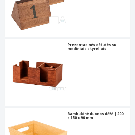
Prezentacinės dėžutės su
mediniais skyreliais
Bambukinė duonos dėžė | 200
x 150 x 90 mm