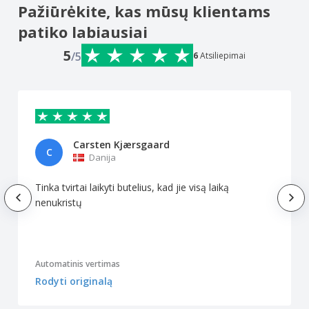
Pažiūrėkite, kas mūsų klientams
patiko labiausiai
5
/5
6
Atsiliepimai
Carsten Kjærsgaard
C
Danija
Tinka tvirtai laikyti butelius, kad jie visą laiką
nenukristų
Automatinis vertimas
Rodyti originalą