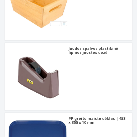
Juodos spalvos plastikinė
lipnios juostos dozė
PP greito maisto dėklas | 453
x 355 x 10 mm