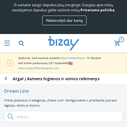
Ši svetainė saugo slapukus jūsų įrenginyje. Daugiau apie mūsų
G
naudojamus slapukus galite sužinoti mūsų
Privatumo politika
.
e
r
Neberodyti dar kartą
i
R
a
i
u
n
s
0
k
i
R
o
a
e
d
i
k
a
p
Aptikome, kad bandote pasiekti
https://www.bizay.lt
. Ar žinojote,
l
r
a
R
kad turime parduotuvę US? Apsipirkite
a
o
r
e
https://www.360onlineprint.com
m
s
d
k
i
m
u
Atgal į Asmens higienos ir vonios reikmenys
l
n
e
B
o
a
i
d
i
d
m
a
Dream Line
ž
u
a
ų
i
i
r
m
i
p
Pirkite produktus iš kategorijos „Dream Line“. Konfigūruokite ir pritaikykite juos savo
K
a
o
i
r
r
logotipu, tekstu ar dizainu.
r
g
r
p
o
e
a
e
r
d
p
i
e
D
u
š
k
k
r
k