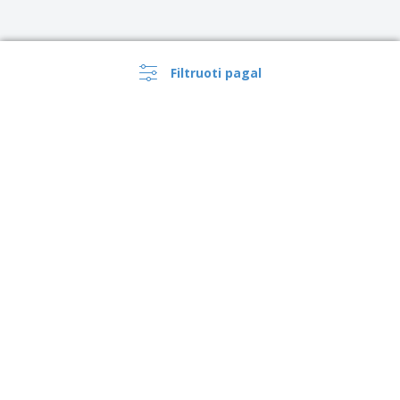
Filtruoti pagal
›
Lietuva |
LT
(€ EUR )