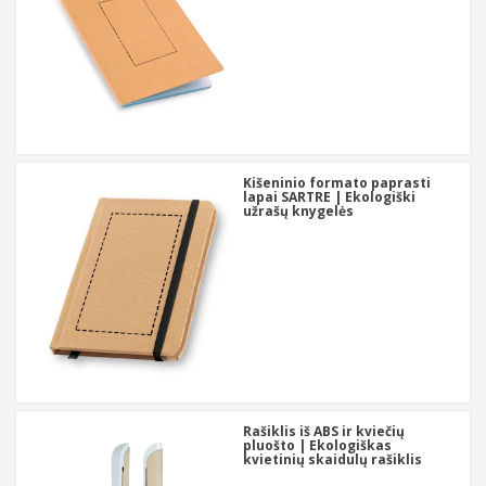
Kišeninio formato paprasti
lapai SARTRE | Ekologiški
užrašų knygelės
Rašiklis iš ABS ir kviečių
pluošto | Ekologiškas
kvietinių skaidulų rašiklis