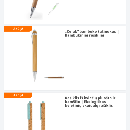
AKCIJA
„Celuk“ bambuko tušinukas |
Bambukiniai rašikliai
AKCIJA
Rašiklis iš kviečių pluošto ir
kamščio | Ekologiškas
kvietinių skaidulų rašiklis