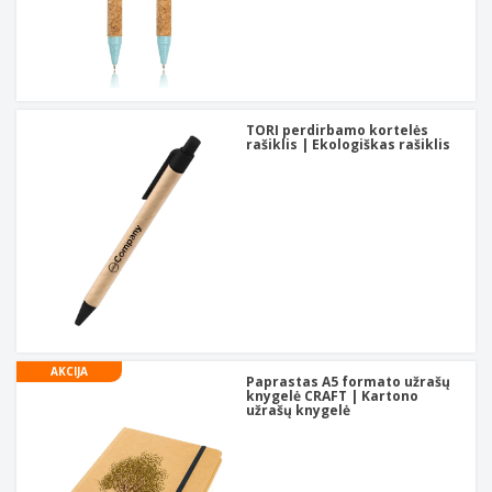
TORI perdirbamo kortelės
rašiklis | Ekologiškas rašiklis
AKCIJA
Paprastas A5 formato užrašų
knygelė CRAFT | Kartono
užrašų knygelė