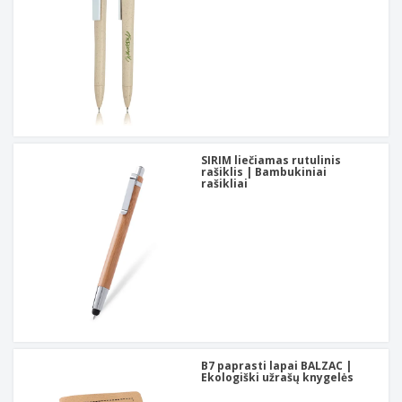
SIRIM liečiamas rutulinis
rašiklis | Bambukiniai
rašikliai
B7 paprasti lapai BALZAC |
Ekologiški užrašų knygelės