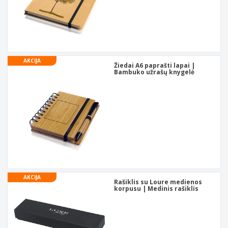
AKCIJA
Žiedai A6 paprašti lapai |
Bambuko užrašų knygelė
AKCIJA
Rašiklis su Loure medienos
korpusu | Medinis rašiklis