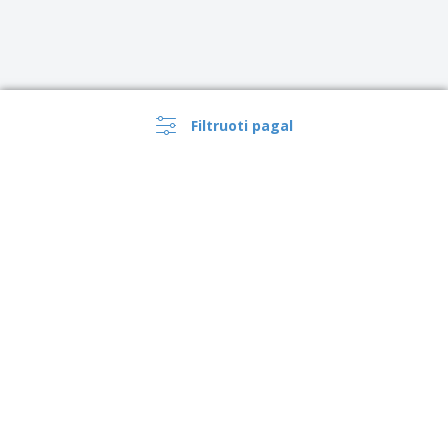
Filtruoti pagal
›
Lietuva |
LT