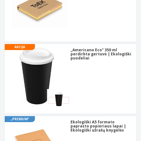
AKCIJA
„Americano Eco“ 350 ml
perdirbta gertuvė | Ekologiški
puodeliai
„PREMIUM“
Ekologiški A5 formato
paprasto popieriaus lapai |
Ekologiški užrašų knygelės