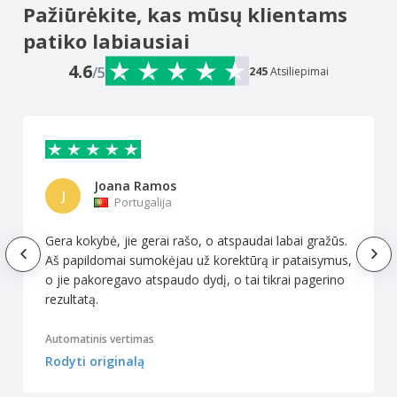
Pažiūrėkite, kas mūsų klientams
patiko labiausiai
4.6
/5
245
Atsiliepimai
Joana Ramos
J
Portugalija
Gera kokybė, jie gerai rašo, o atspaudai labai gražūs.
Aš papildomai sumokėjau už korektūrą ir pataisymus,
o jie pakoregavo atspaudo dydį, o tai tikrai pagerino
rezultatą.
Automatinis vertimas
Rodyti originalą