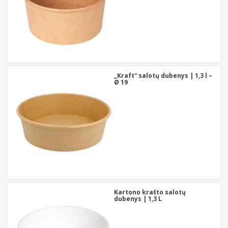
„Kraft“ salotų dubenys | 1,3 l –
Ø 19
Kartono krašto salotų
dubenys | 1,3 L