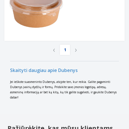
‹
›
1
Skaityti daugiau apie Dubenys
Jei ieškote suasmeninto Dubenys, atėjote ten, kur reikia. Galite pagaminti
Dubenys įvairių dydžių ir formų. Pridėkite savo įmonės logotipą, adresą,
asmeninę informaciją ar bet ką kitą, ką tik galite sugalvoti, ir gaukite Dubenys
dabar!
Pažiūrėkite, kas mūsų klientams