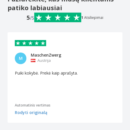
patiko labiausiai
5
/5
1
Atsiliepimai
MaschenZwerg
M
Austrija
Puiki kokybė. Prekė kaip aprašyta.
Automatinis vertimas
Rodyti originalą