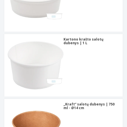
Kartono krašto salotų
dubenys | 1 L
„Kraft“ salotų dubenys | 750
ml - Ø14 cm