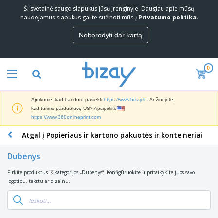
Ši svetainė saugo slapukus jūsų įrenginyje. Daugiau apie mūsų
G
naudojamus slapukus galite sužinoti mūsų
Privatumo politika
.
e
r
Neberodyti dar kartą
i
R
a
i
u
n
s
0
k
i
R
o
a
e
d
i
k
a
p
Aptikome, kad bandote pasiekti
https://www.bizay.lt
. Ar žinojote,
l
r
a
R
kad turime parduotuvę US? Apsipirkite
a
o
r
e
https://www.360onlineprint.com
m
s
d
k
i
m
u
Atgal į Popieriaus ir kartono pakuotės ir konteineriai
l
n
e
B
o
a
i
d
i
d
m
a
Dubenys
ž
u
a
ų
i
i
r
m
i
p
Pirkite produktus iš kategorijos „Dubenys“. Konfigūruokite ir pritaikykite juos savo
K
a
o
i
r
r
logotipu, tekstu ar dizainu.
r
g
r
p
o
e
a
e
r
d
p
i
e
D
u
š
k
k
r
k