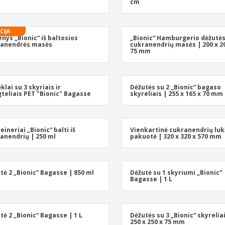
cm
Ekologiški užrašų
Eksponentai
Siu
knygelės
Plakatai
Asm
CIJA
Lagaminai ir kuprinės
Ekol
nys „Bionic“ iš baltosios
„Bionic“ Hamburgerio dėžutės
ranendrės masės
cukranendrių masės | 200 x 2
Knyg
75 mm
kata
klai su 3 skyriais ir
Dėžutės su 2 „Bionic“ bagaso
teliais PET "Bionic" Bagasse
skyreliais | 255 x 165 x 70 mm
eineriai „Bionic“ balti iš
Vienkartinė cukranendrių luk
anendrių | 250 ml
pakuotė | 320 x 320 x 570 mm
tė 2 „Bionic“ Bagasse | 850 ml
Dėžutė su 1 skyriumi „Bionic“
Bagasse | 1 L
tė 2 „Bionic“ Bagasse | 1 L
Dėžutės su 3 „Bionic“ skyrelia
250 x 250 x 75 mm