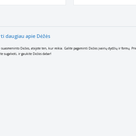
yti daugiau apie Dėžės
te suasmeninto Dėžės, atėjote ten, kur reikia. Galite pagaminti Dėžės įvairių dydžių ir formų. Pr
ite sugalvoti, ir gaukite Dėžės dabar!