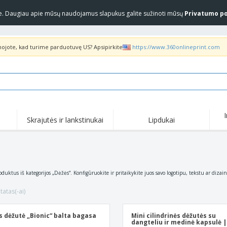
yje. Daugiau apie mūsų naudojamus slapukus galite sužinoti mūsų
Privatumo po
inojote, kad turime parduotuvę US? Apsipirkite
https://www.360onlineprint.com
Skrajutės ir lankstinukai
Lipdukai
Akc
Populiariausia
Nauji produktai
pas
Marškinėliai ir polo
Anti
COVID produktai
marškinėliai
pro
Pristatymas į namus ir
Marš
Priedai
oduktus iš kategorijos „Dėžės“. Konfigūruokite ir pritaikykite juos savo logotipu, tekstu ar dizai
išsinešimui
marš
Uniformos ir ryškios
Pašto ženklai
Siuv
spalvos
tatas(-ai)
Lipdukai, vinilinės
Striukės ir megztiniai
Lau
plokštelės ir plakatai
„Slazenger™“ akiniai
s dėžutė „Bionic“ balta bagasa
Mini cilindrinės dėžutės su
Megztiniai su gobtuvu
Dar
nuo saulės
dangteliu ir medinė kapsulė |