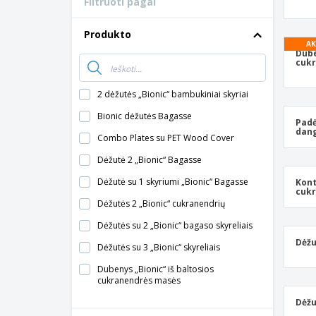
Filtruoti pagal
Lojalumo kortelės
Marškinėliai
Produkto
AK
Magnetai
Dube
cuk
Vinilinės juostos
2 dėžutės „Bionic“ bambukiniai skyriai
Bionic dėžutės Bagasse
Padė
dang
Combo Plates su PET Wood Cover
Dėžutė 2 „Bionic“ Bagasse
Dėžutė su 1 skyriumi „Bionic“ Bagasse
Kont
cukr
Dėžutės 2 „Bionic“ cukranendrių
Dėžutės su 2 „Bionic“ bagaso skyreliais
Dėžu
Dėžutės su 3 „Bionic“ skyreliais
Dubenys „Bionic“ iš baltosios
cukranendrės masės
Konteineriai „Bionic“ balti iš cukranendrių
Dėžu