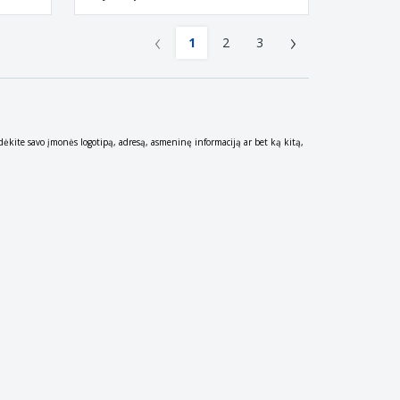
‹
›
1
2
3
idėkite savo įmonės logotipą, adresą, asmeninę informaciją ar bet ką kitą,