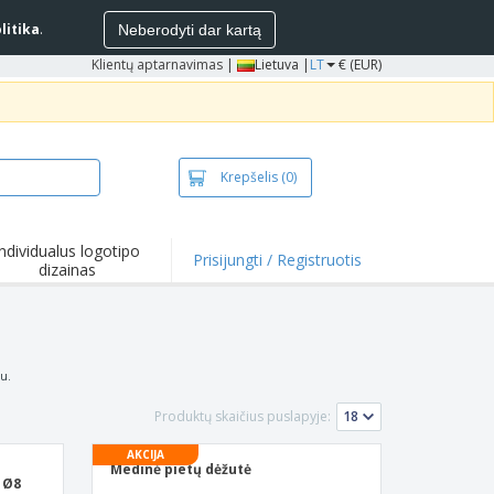
litika
.
Neberodyti dar kartą
Klientų aptarnavimas
|
Lietuva |
LT
€ (EUR)
Krepšelis
(0)
Individualus logotipo
Prisijungti / Registruotis
dizainas
entai ir
iūlymai
mikrobiniai
duktai
kinėliai ir polo
nu.
kinėliai
inėjimas
Produktų skaičius puslapyje:
ko pramogos
AKCIJA
Medinė pietų dėžutė
bas iš namų
 Ø8