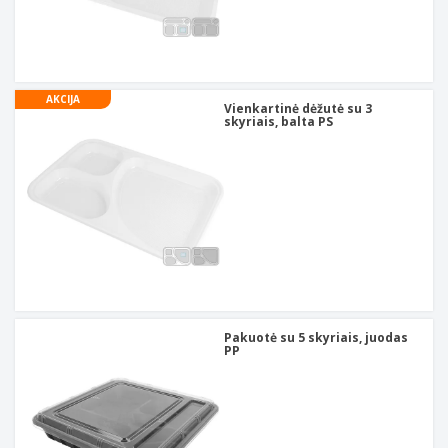
AKCIJA
Vienkartinė dėžutė su 3
skyriais, balta PS
Pakuotė su 5 skyriais, juodas
PP