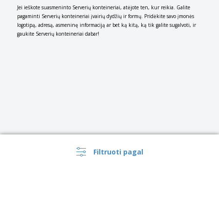
Jei ieškote suasmeninto Serverių konteineriai, atėjote ten, kur reikia. Galite
pagaminti Serverių konteineriai įvairių dydžių ir formų. Pridėkite savo įmonės
logotipą, adresą, asmeninę informaciją ar bet ką kitą, ką tik galite sugalvoti, ir
gaukite Serverių konteineriai dabar!
Filtruoti pagal