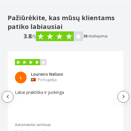
Pažiūrėkite, kas mūsų klientams
patiko labiausiai
3.8
/5
30
Atsiliepimai
Loureiro Nelson
L
Portugalija
Labai praktiška ir juokinga
Automatinis vertimas