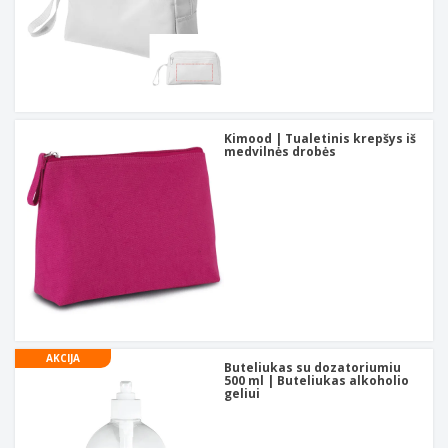
Kimood | Tualetinis krepšys iš
medvilnės drobės
AKCIJA
Buteliukas su dozatoriumiu
500 ml | Buteliukas alkoholio
geliui