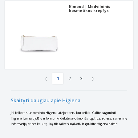
Kimood | Medvilninis
kosmetikos krepšys
‹
›
1
2
3
Skaityti daugiau apie Higiena
Jei ieškote suasmeninto Higiena, atėjote ten, kur reikia. Galite pagaminti
Higiena įvairių dydžių ir formų. Pridėkite savo įmonės logotipą, adresą, asmeninę
informaciją ar bet ką kitą, ką tik galite sugalvoti, ir gaukite Higiena dabar!