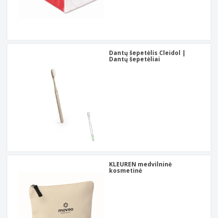
Dantų šepetėlis Cleidol |
Dantų šepetėliai
KLEUREN medvilninė
kosmetinė