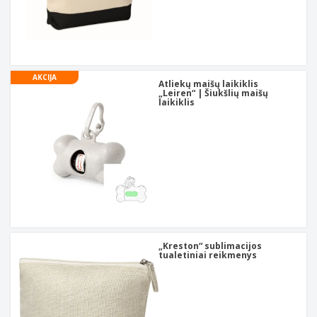
AKCIJA
Atliekų maišų laikiklis
„Leiren“ | Šiukšlių maišų
laikiklis
„Kreston“ sublimacijos
tualetiniai reikmenys