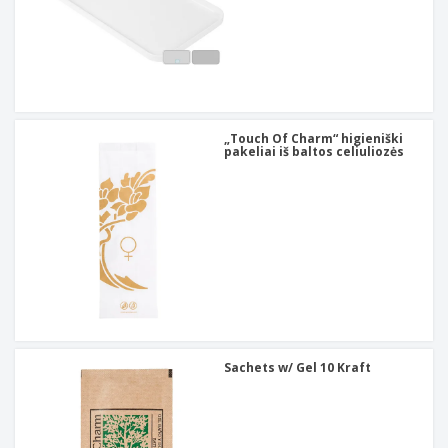
„Touch Of Charm“ higieniški
pakeliai iš baltos celiuliozės
Sachets w/ Gel 10 Kraft