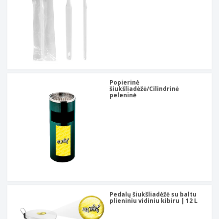
Popierinė
šiukšliadėžė/Cilindrinė
peleninė
Pedalų šiukšliadėžė su baltu
plieniniu vidiniu kibiru | 12 L