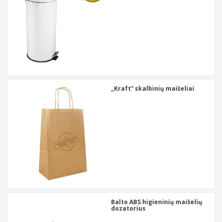
„Kraft“ skalbinių maišeliai
Balto ABS higieninių maišelių
dozatorius