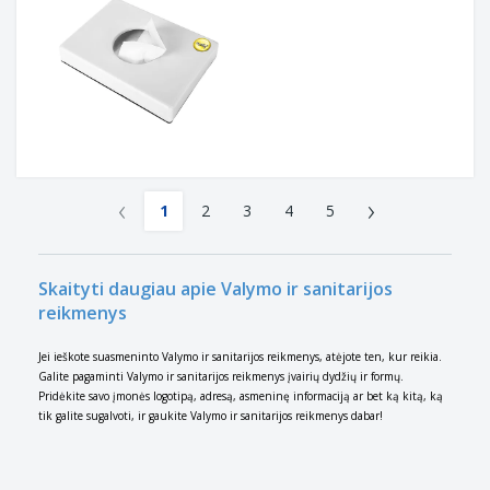
‹
›
1
2
3
4
5
Skaityti daugiau apie Valymo ir sanitarijos
reikmenys
Jei ieškote suasmeninto Valymo ir sanitarijos reikmenys, atėjote ten, kur reikia.
Galite pagaminti Valymo ir sanitarijos reikmenys įvairių dydžių ir formų.
Pridėkite savo įmonės logotipą, adresą, asmeninę informaciją ar bet ką kitą, ką
tik galite sugalvoti, ir gaukite Valymo ir sanitarijos reikmenys dabar!