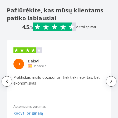
Pažiūrėkite, kas mūsų klientams
patiko labiausiai
4.5
/5
2
Atsiliepimai
Daisvi
D
Ispanija
Praktiškas muilo dozatorius, šiek tiek netvirtas, bet
ekonomiškas
Automatinis vertimas
Rodyti originalą