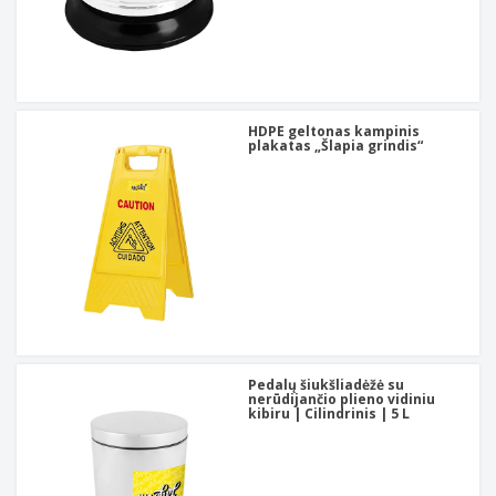
HDPE geltonas kampinis
plakatas „Šlapia grindis“
Pedalų šiukšliadėžė su
nerūdijančio plieno vidiniu
kibiru | Cilindrinis | 5 L