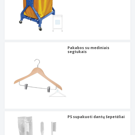
Pakabos su mediniais
segtukais
PS supakuoti dantų šepetėliai