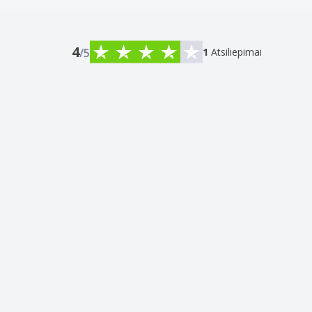
4
/5
1
Atsiliepimai