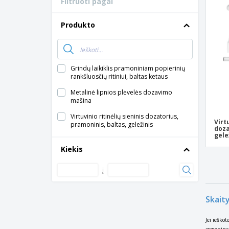
Filtruoti pagal
Lojalumo kortelės
Marškinėliai
Produkto
Magnetai
Vinilinės juostos
Grindų laikiklis pramoniniam popierinių
rankšluosčių ritiniui, baltas ketaus
Metalinė lipnios plėvelės dozavimo
mašina
Virtuvinio ritinėlių sieninis dozatorius,
Virt
pramoninis, baltas, geležinis
doza
gele
Kiekis
į
Skaity
Jei ieškot