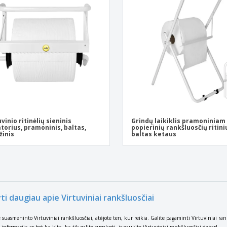
Ekologiški užrašų
Eksponentai
Siu
knygelės
Plakatai
Asm
Lagaminai ir kuprinės
Ekol
Knyg
kata
uvinio ritinėlių sieninis
Grindų laikiklis pramoniniam
torius, pramoninis, baltas,
popierinių rankšluosčių ritiniu
žinis
baltas ketaus
ti daugiau apie Virtuviniai rankšluosčiai
e suasmeninto Virtuviniai rankšluosčiai, atėjote ten, kur reikia. Galite pagaminti Virtuviniai ran