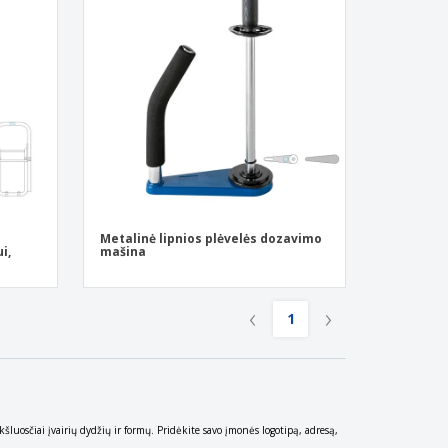
ntimo dėžės
eninės dovanos
ogiški produktai
os, žurnalai ir
logai
Metalinė lipnios plėvelės dozavimo
i,
mašina
‹
›
1
kšluosčiai įvairių dydžių ir formų. Pridėkite savo įmonės logotipą, adresą,