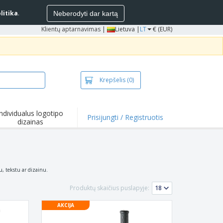
litika
.
Neberodyti dar kartą
Klientų aptarnavimas
|
Lietuva |
LT
€ (EUR)
Krepšelis
(0)
Individualus logotipo
Prisijungti / Registruotis
dizainas
entai ir
iūlymai
mikrobiniai
duktai
kinėliai ir polo
pu, tekstu ar dizainu.
kinėliai
inėjimas
Produktų skaičius puslapyje:
ko pramogos
AKCIJA
bas iš namų