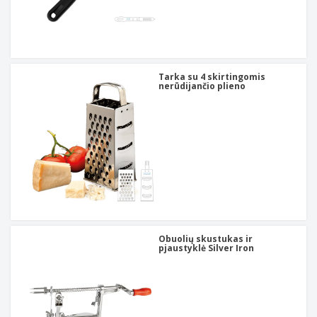
Tarka su 4 skirtingomis
nerūdijančio plieno
Obuolių skustukas ir
pjaustyklė Silver Iron