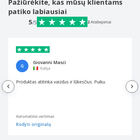
Pažiūrėkite, kas mūsų klientams
patiko labiausiai
5
/5
2
Atsiliepimai
Giovanni Masci
G
Italija
Produktas atitinka vaizdus ir lūkesčius. Puiku.
Automatinis vertimas
Rodyti originalą