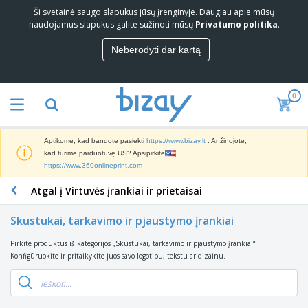
Ši svetainė saugo slapukus jūsų įrenginyje. Daugiau apie mūsų
G
naudojamus slapukus galite sužinoti mūsų
Privatumo politika
.
e
r
Neberodyti dar kartą
i
R
a
i
u
n
s
0
k
i
R
o
a
e
d
i
k
a
p
Aptikome, kad bandote pasiekti
https://www.bizay.lt
. Ar žinojote,
l
r
a
R
kad turime parduotuvę US? Apsipirkite
a
o
r
e
https://www.360onlineprint.com
m
s
d
k
i
m
u
Atgal į Virtuvės įrankiai ir prietaisai
l
n
e
B
o
a
i
d
i
d
m
a
Skustukai, tarkavimo ir pjaustymo įrankiai
ž
u
a
ų
i
i
r
m
i
p
Pirkite produktus iš kategorijos „Skustukai, tarkavimo ir pjaustymo įrankiai“.
K
a
o
i
r
r
Konfigūruokite ir pritaikykite juos savo logotipu, tekstu ar dizainu.
r
g
r
p
o
e
a
e
r
d
p
i
e
D
u
š
k
k
r
k