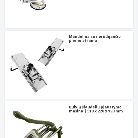
Mandolina su nerūdijančio
plieno atrama
Bulvių šiaudelių pjaustymo
mašina | 510 x 220 x 190 mm