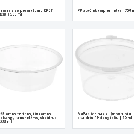
eineris su permatomu RPET
PP stačiakampiai indai | 750 
čiu | 500 ml
kščiamos terinos, tinkamos
Mažas terinas su įmontuotu
obangų krosnelėms, skaidrus
skaidriu PP dangteliu | 30 ml
 225 ml