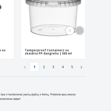
a su
Tamperproof Containers su
skaidriu PP dangteliu | 565 ml
‹
›
1
2
3
4
5
 tara ir konteineriai įvairių dydžių ir formų. Pridėkite savo įmonės
konteineriai dabar!