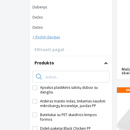
Lojalumo kortelės
Dubenys
Marškinėliai
Dėžės
Magnetai
Dėžės
Vinilinės juostos
+ Rodyti daugiau
Filtruoti pagal
Produkto
Maža
skai
Apvalus plastikinis salotų dubuo su
AK
dangčiu
Atskiras maisto indas, tinkamas naudoti
mikrobangų krosnelėje, juodas PP
Buteliukai su PET skaidrios lempos
formos
Dideli paketai Black Chicken PP