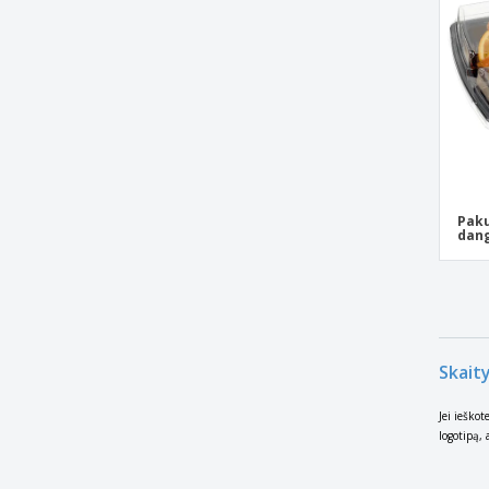
Paku
dang
Skaity
Jei ieškot
logotipą, 