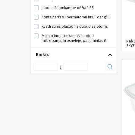
Juoda aštuonkampė dėžutė PS
Konteineris su permatomu RPET dangčiu
Kvadratinis plastikinis dubuo salotoms
Maisto indas tinkamas naudoti
mikrobangų krosnelėje, pagamintas iš
Paku
skyr
juodo PP
Kiekis
Mažas terinas su įmontuotu skaidriu PP
dangteliu
į
Mikrobangų dėžutė
Mikrobangų dėžutė su stačiakampiu
skirstytuvu
Ovalus PP salotų dubuo
Ovalus salotų dubuo iš RPET
PP stačiakampiai indai
Pakuotė pyragams ir omletams, skaidrus
OPS
Pakuotė su 5 skyriais, juodas PP