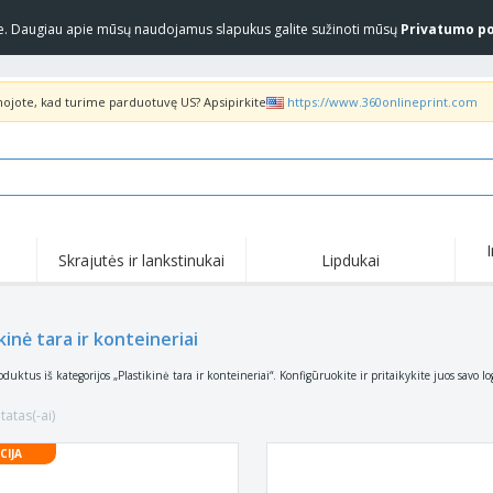
yje. Daugiau apie mūsų naudojamus slapukus galite sužinoti mūsų
Privatumo po
inojote, kad turime parduotuvę US? Apsipirkite
https://www.360onlineprint.com
Skrajutės ir lankstinukai
Lipdukai
Akc
Populiariausia
Nauji produktai
pas
Marškinėliai ir polo
Anti
kinė tara ir konteineriai
COVID produktai
marškinėliai
pro
Pristatymas į namus ir
Marš
Priedai
oduktus iš kategorijos „Plastikinė tara ir konteineriai“. Konfigūruokite ir pritaikykite juos savo l
išsinešimui
marš
Uniformos ir ryškios
Pašto ženklai
Siuv
spalvos
tatas(-ai)
Lipdukai, vinilinės
Striukės ir megztiniai
Lau
plokštelės ir plakatai
CIJA
„Slazenger™“ akiniai
Megztiniai su gobtuvu
Dar
nuo saulės