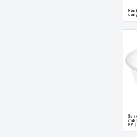
Pakuotė „Take Away“ ir juodas PET
Kont
dangtelis
dang
Pakuotė „Take Away“ maistui – 4 skyriai,
baltas PS
Plastikinė dėžutė mikrobangų krosnelei
Plastikinė dėžutė su pertvaromis
Plastikinis dubuo salotoms
Salotų dubuo su permatomu vyriu PLA
Salotų dubuo su permatomu vyriu RPET
Stačiakampė klastinė talpykla su PP
skaidriu dangteliu
Stačiakampės talpyklos skaidrus PP
Švirkščiamos terinos, tinkamos
mikrobangų krosnelėms, skaidrus PP
Švir
mikr
Talpykla su juodu PS dangčiu
PP |
Talpykla „Sushi“ juodas PS