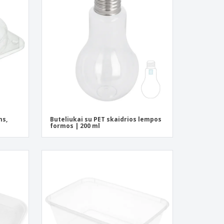
ntimo dėžės
eninės dovanos
ogiški produktai
os, žurnalai ir
logai
ms,
Buteliukai su PET skaidrios lempos
formos | 200 ml