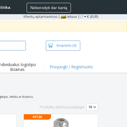
litika
.
Neberodyti dar kartą
Klientų aptarnavimas
|
Lietuva |
LT
€ (EUR)
Krepšelis
(0)
Individualus logotipo
Prisijungti / Registruotis
dizainas
entai ir
iūlymai
mikrobiniai
duktai
kinėliai ir polo
ogotipu, tekstu ar dizainu.
kinėliai
inėjimas
Produktų skaičius puslapyje:
ko pramogos
AKCIJA
bas iš namų