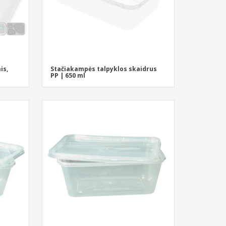
is,
Stačiakampės talpyklos skaidrus
PP | 650 ml