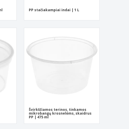
ml
PP stačiakampiai indai | 1 L
Švirkščiamos terinos, tinkamos
mikrobangų krosnelėms, skaidrus
PP | 475 ml