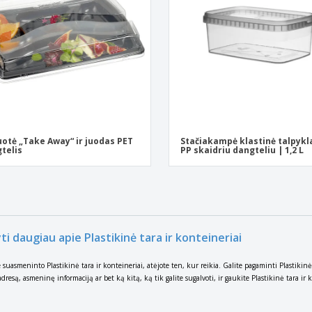
otė „Take Away“ ir juodas PET
Stačiakampė klastinė talpykl
telis
PP skaidriu dangteliu | 1,2 L
ti daugiau apie Plastikinė tara ir konteineriai
e suasmeninto Plastikinė tara ir konteineriai, atėjote ten, kur reikia. Galite pagaminti Plastikinė
adresą, asmeninę informaciją ar bet ką kitą, ką tik galite sugalvoti, ir gaukite Plastikinė tara ir 