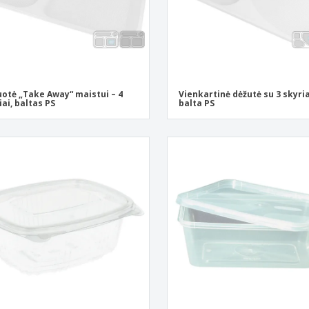
otė „Take Away“ maistui – 4
Vienkartinė dėžutė su 3 skyria
iai, baltas PS
balta PS