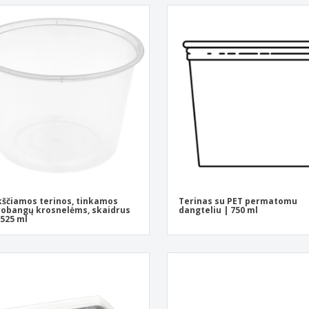
kščiamos terinos, tinkamos
Terinas su PET permatomu
obangų krosnelėms, skaidrus
dangteliu | 750 ml
 525 ml