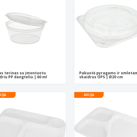
Ekologiški užrašų
Eksponentai
Siu
knygelės
Plakatai
Asm
Lagaminai ir kuprinės
Ekol
Knyg
kata
s terinas su įmontuotu
Pakuotė pyragams ir omleta
driu PP dangteliu | 60 ml
skaidrus OPS | Ø20 cm
CIJA
AKCIJA