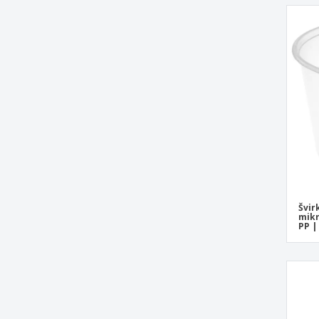
Tamperproof Containers su skaidriu PP
dangteliu
Tamperproof konteineriai su PP
permatomu dangteliu
Terinas su PET permatomu dangteliu
Trikampiai pyrago indeliai OPS skaidrus
PET
Vienkartinė dėžutė su 3 skyriais, balta PS
„Eco Container“ su juodais PP skyreliais
Švir
mikr
PP |