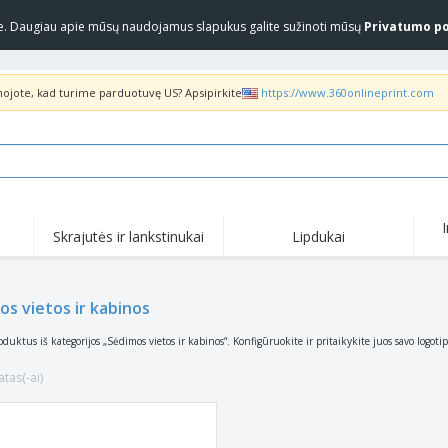
yje. Daugiau apie mūsų naudojamus slapukus galite sužinoti mūsų
Privatumo po
inojote, kad turime parduotuvę US? Apsipirkite
https://www.360onlineprint.com
Skrajutės ir lankstinukai
Lipdukai
Akc
Populiariausia
Nauji produktai
pas
Marškinėliai ir polo
Anti
os vietos ir kabinos
COVID produktai
marškinėliai
pro
Pristatymas į namus ir
Marš
Priedai
oduktus iš kategorijos „Sėdimos vietos ir kabinos“. Konfigūruokite ir pritaikykite juos savo logoti
išsinešimui
marš
Uniformos ir ryškios
Pašto ženklai
Siuv
spalvos
atas(-ai)
Lipdukai, vinilinės
Striukės ir megztiniai
Lau
plokštelės ir plakatai
„Slazenger™“ akiniai
Megztiniai su gobtuvu
Dar
nuo saulės