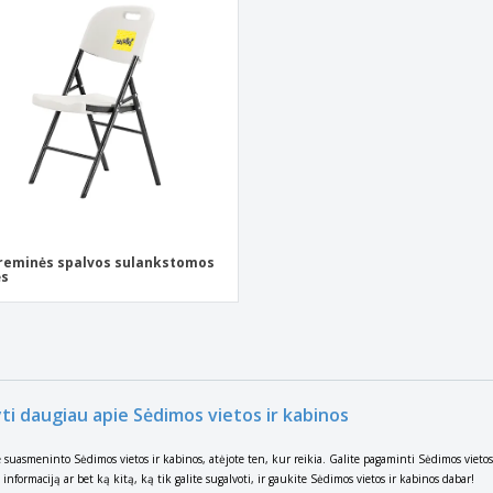
Ekologiški užrašų
Eksponentai
Siu
knygelės
Plakatai
Asm
Lagaminai ir kuprinės
Ekol
Knyg
kata
reminės spalvos sulankstomos
ės
yti daugiau apie Sėdimos vietos ir kabinos
e suasmeninto Sėdimos vietos ir kabinos, atėjote ten, kur reikia. Galite pagaminti Sėdimos vietos 
nformaciją ar bet ką kitą, ką tik galite sugalvoti, ir gaukite Sėdimos vietos ir kabinos dabar!