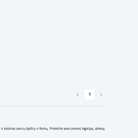
ntimo dėžės
eninės dovanos
ogiški produktai
os, žurnalai ir
logai
‹
›
1
ir kabinos įvairių dydžių ir formų. Pridėkite savo įmonės logotipą, adresą,