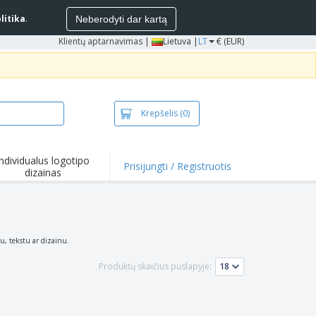
litika
.
Neberodyti dar kartą
Klientų aptarnavimas
|
Lietuva |
LT
€ (EUR)
Krepšelis
(0)
Individualus logotipo
Prisijungti / Registruotis
dizainas
entai ir
iūlymai
mikrobiniai
duktai
kinėliai ir polo
pu, tekstu ar dizainu.
kinėliai
inėjimas
Produktų skaičius puslapyje:
ko pramogos
bas iš namų