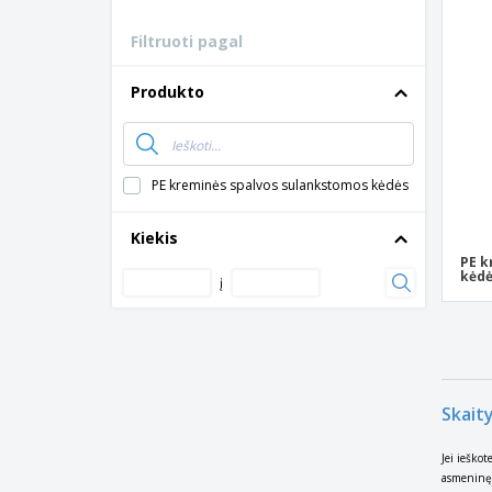
Lojalumo kortelės
Filtruoti pagal
Marškinėliai
Magnetai
Produkto
Vinilinės juostos
PE kreminės spalvos sulankstomos kėdės
Kiekis
PE k
kėd
į
Skait
Jei ieškot
asmeninę i