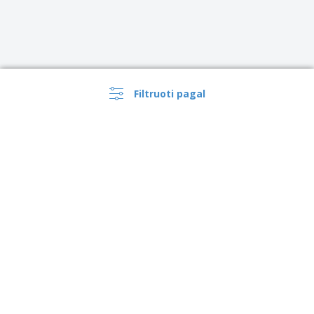
Filtruoti pagal
Lietuva |
LT