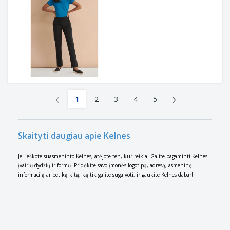
‹
›
1
2
3
4
5
Skaityti daugiau apie Kelnes
Jei ieškote suasmeninto Kelnes, atėjote ten, kur reikia. Galite pagaminti Kelnes
įvairių dydžių ir formų. Pridėkite savo įmonės logotipą, adresą, asmeninę
informaciją ar bet ką kitą, ką tik galite sugalvoti, ir gaukite Kelnes dabar!