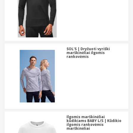
SOL'S | Dryžuoti vyriški
marškinėliai ilgomis
rankovėmis
Ilgomis marškinėliai
kūdikiams BABY L/S | Kūdikio
ilgomis rankovėmis
marškinėliai