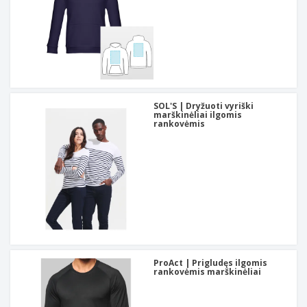
SOL'S | Dryžuoti vyriški
marškinėliai ilgomis
rankovėmis
ProAct | Prigludęs ilgomis
rankovėmis marškinėliai