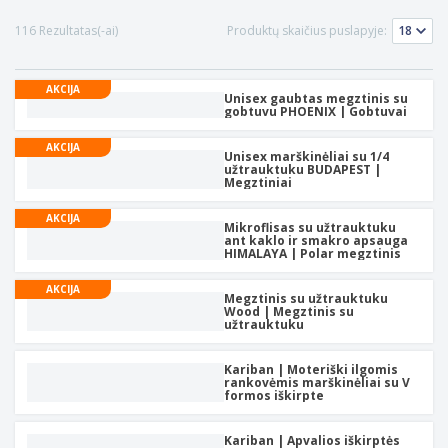
116 Rezultatas(-ai)
Produktų skaičius puslapyje:
AKCIJA
Unisex gaubtas megztinis su
gobtuvu PHOENIX | Gobtuvai
AKCIJA
Unisex marškinėliai su 1/4
užtrauktuku BUDAPEST |
Megztiniai
AKCIJA
Mikroflisas su užtrauktuku
ant kaklo ir smakro apsauga
HIMALAYA | Polar megztinis
AKCIJA
Megztinis su užtrauktuku
Wood | Megztinis su
užtrauktuku
Kariban | Moteriški ilgomis
rankovėmis marškinėliai su V
formos iškirpte
Kariban | Apvalios iškirptės