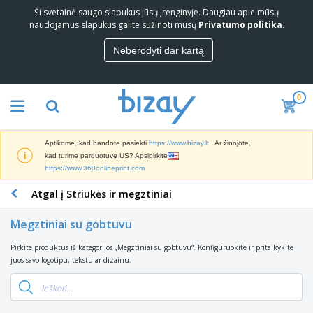
Ši svetainė saugo slapukus jūsų įrenginyje. Daugiau apie mūsų
naudojamus slapukus galite sužinoti mūsų
Privatumo politika
.
Neberodyti dar kartą
0
Aptikome, kad bandote pasiekti
https://www.bizay.lt
. Ar žinojote,
kad turime parduotuvę US? Apsipirkite
https://www.360onlineprint.com
Atgal į Striukės ir megztiniai
Megztiniai su gobtuvu
Pirkite produktus iš kategorijos „Megztiniai su gobtuvu“. Konfigūruokite ir pritaikykite
juos savo logotipu, tekstu ar dizainu.