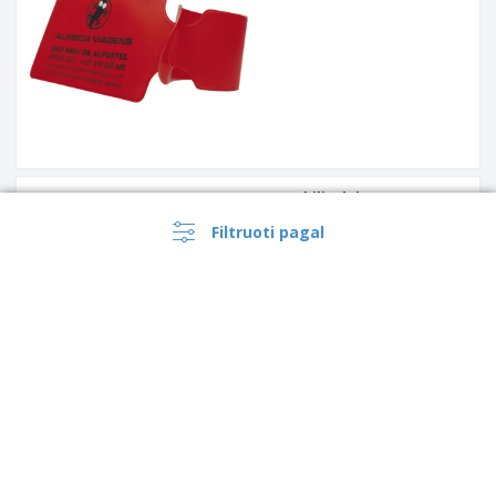
Automobilio dokumentų
laikiklis 190x230mm
Filtruoti pagal
Ženklelio laikiklis išsiplečia
iki 900 mm | Įtraukiamas
ženklelio laikiklis