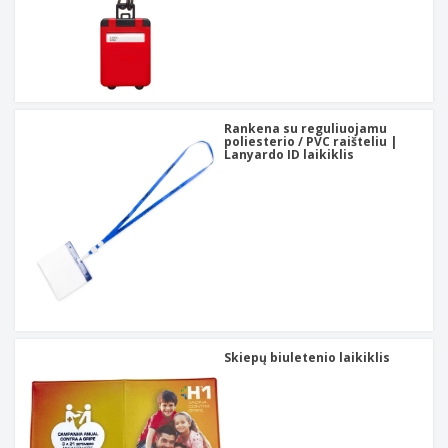
Rankena su reguliuojamu
poliesterio / PVC raišteliu |
Lanyardo ID laikiklis
Skiepų biuletenio laikiklis