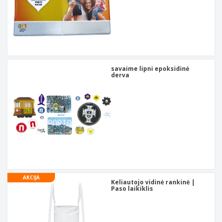
savaime lipni epoksidinė
derva
AKCIJA
Keliautojo vidinė rankinė |
Paso laikiklis