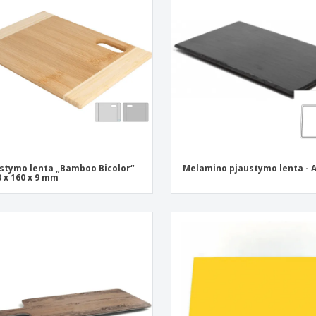
stymo lenta „Bamboo Bicolor“
Melamino pjaustymo lenta - 
0 x 160 x 9 mm