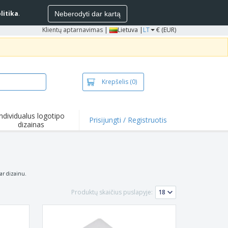
litika
.
Neberodyti dar kartą
Klientų aptarnavimas
|
Lietuva |
LT
€ (EUR)
Krepšelis
(0)
Individualus logotipo
Prisijungti / Registruotis
dizainas
 ar dizainu.
Produktų skaičius puslapyje: