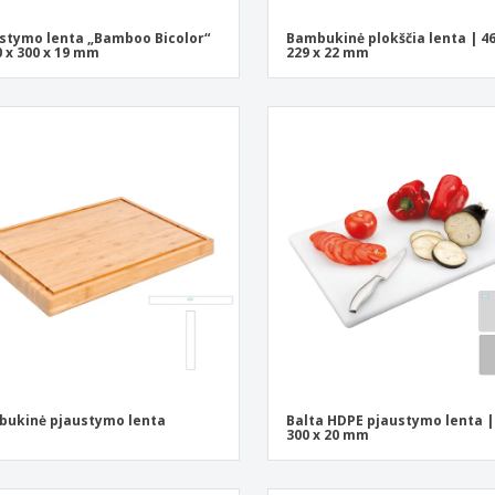
stymo lenta „Bamboo Bicolor“
Bambukinė plokščia lenta | 46
0 x 300 x 19 mm
229 x 22 mm
ukinė pjaustymo lenta
Balta HDPE pjaustymo lenta |
300 x 20 mm