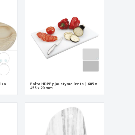
liza
Balta HDPE pjaustymo lenta | 605 x
455 x 20 mm