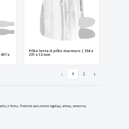
u
Pilko lenta iš pilko marmuro | 356 x
457 x
231 x 12 mm
‹
›
1
2
dydžių ir formų. Pridėkite savo įmonės logotipą, adresą, asmeninę