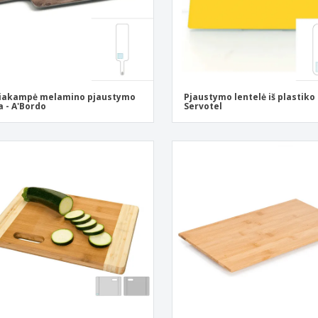
čiakampė melamino pjaustymo
Pjaustymo lentelė iš plastiko 
a - A'Bordo
Servotel