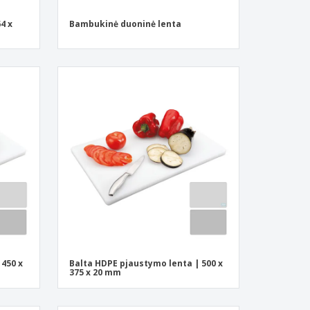
4 x
Bambukinė duoninė lenta
 450 x
Balta HDPE pjaustymo lenta | 500 x
375 x 20 mm