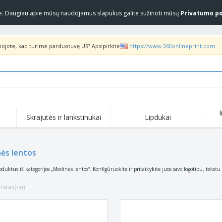
yje. Daugiau apie mūsų naudojamus slapukus galite sužinoti mūsų
Privatumo po
inojote, kad turime parduotuvę US? Apsipirkite
https://www.360onlineprint.com
Skrajutės ir lankstinukai
Lipdukai
ės lentos
oduktus iš kategorijos „Medinės lentos“. Konfigūruokite ir pritaikykite juos savo logotipu, tekstu
tatas(-ai)