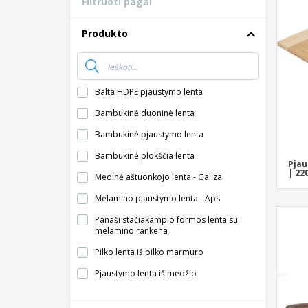
Filtruoti pagal
Produkto
Balta HDPE pjaustymo lenta
Bambukinė duoninė lenta
Bambukinė pjaustymo lenta
Bambukinė plokščia lenta
Pjau
| 22
Medinė aštuonkojo lenta - Galiza
Melamino pjaustymo lenta - Aps
Panaši stačiakampio formos lenta su
melamino rankena
Pilko lenta iš pilko marmuro
Pjaustymo lenta iš medžio
Pjaustymo lenta su žiedu, baltas
marmuras