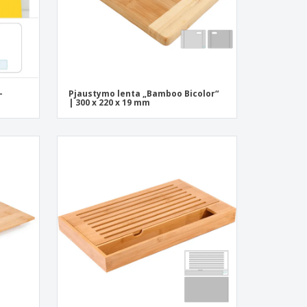
-
Pjaustymo lenta „Bamboo Bicolor“
| 300 x 220 x 19 mm