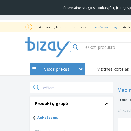
Ši svetainė saugo slapukus jūsų įrengin
Aptikome, kad bandote pasiekti
https://www.bizay.lt
. Ar ž
Visos prekės
Vizitinės kortelės
Medin
Pirkite pr
Produktų grupė
24 Rezul
‹
Ankstesnis