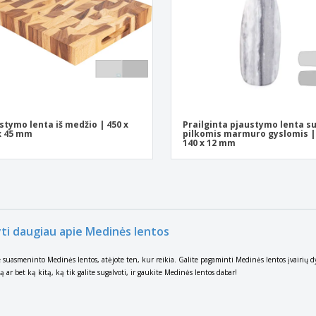
stymo lenta iš medžio | 450 x
Prailginta pjaustymo lenta s
x 45 mm
pilkomis marmuro gyslomis | 
140 x 12 mm
yti daugiau apie Medinės lentos
te suasmeninto Medinės lentos, atėjote ten, kur reikia. Galite pagaminti Medinės lentos įvairių 
ą ar bet ką kitą, ką tik galite sugalvoti, ir gaukite Medinės lentos dabar!