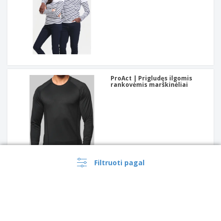
ProAct | Prigludęs ilgomis
rankovėmis marškinėliai
Filtruoti pagal
SOL'S | Dryžuoti vyriški
marškinėliai ilgomis
rankovėmis