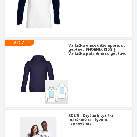
AKCIJA
Vaikiška unisex džemperis su
gobtuvu PHOENIX KIDS |
Vaikiška palaidinė su gobtuvu
SOL'S | Dryžuoti vyriški
marškinėliai ilgomis
rankovėmis