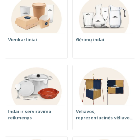
Vienkartiniai
Gėrimų indai
Indai ir serviravimo
Vėliavos,
reikmenys
reprezentacinės vėliavos
ir gvidonai