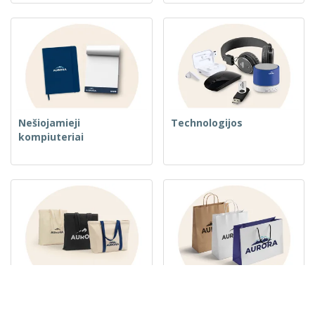
Nešiojamieji
Technologijos
kompiuteriai
Austos krepšiai
Popieriniai maišeliai