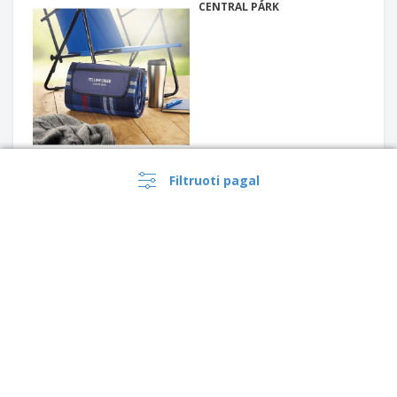
CENTRAL PARK
Filtruoti pagal
Garcia de Pou | Vonios
kilimėlių rinkinys (16 vnt.)