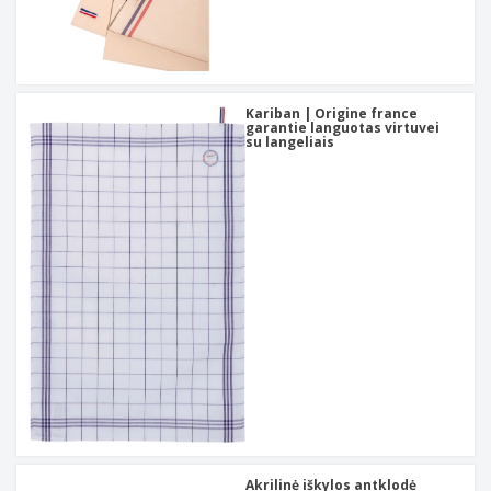
Kariban | Origine france
garantie languotas virtuvei
su langeliais
Akrilinė iškylos antklodė