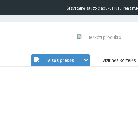
Ši svetainė saugo slapukus jūsų įrengin
Visos prekės
Vizitinės kortelės