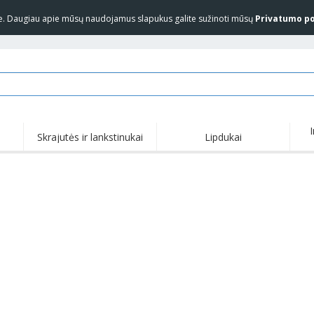
yje. Daugiau apie mūsų naudojamus slapukus galite sužinoti mūsų
Privatumo po
Skrajutės ir lankstinukai
Lipdukai