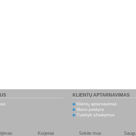
MUS
KLIENTŲ APTARNAVIMAS
mus
Klientų aptarnavimas
Mano paskyra
Tvarkyti užsakymus
ėjimas
Kurjeriai
Sekite mus
Saug