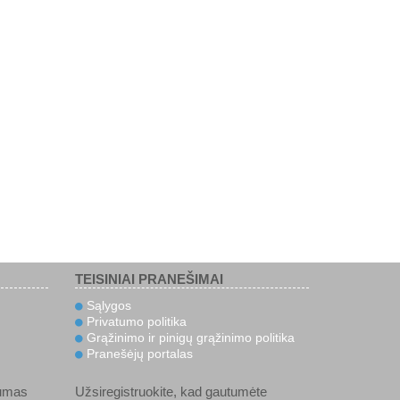
TEISINIAI PRANEŠIMAI
Sąlygos
Privatumo politika
Grąžinimo ir pinigų grąžinimo politika
Pranešėjų portalas
umas
Užsiregistruokite, kad gautumėte