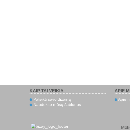
KAIP TAI VEIKIA
APIE 
Pateikti savo dizainą
Apie 
Naudokite mūsų šablonus
Mok