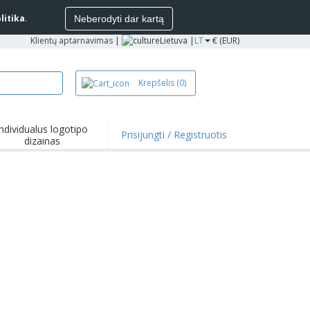
litika
.
Neberodyti dar kartą
Klientų aptarnavimas
|
Lietuva |
LT
€ (EUR)
Krepšelis
(0)
Individualus logotipo
Prisijungti / Registruotis
dizainas