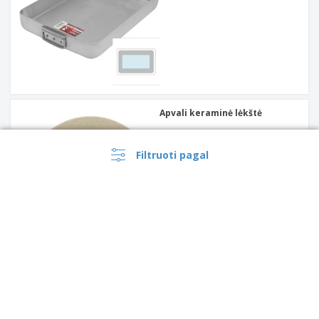
Apvali keraminė lėkštė
Filtruoti pagal
Plokščia stiklinė lėkštė -
BORMIOLI ROCCO™ - Prima