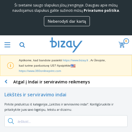
Ši svetainė saugo slapukus jūsų įrenginyje. Daugiau apie mūsų
naudojamus slapukus galite sužinoti mūsų
Privatumo politika
.
Neberodyti dar kartą
0
Aptikome, kad bandote pasiekti
https://www.bizay.lt
. Ar žinojote,
kad turime parduotuvę US? Apsipirkite
https://www.360onlineprint.com
Atgal į Indai ir serviravimo reikmenys
Lėkštės ir serviravimo indai
Pirkite produktus iš kategorijos „Lėkštės ir serviravimo indai“. Konfigūruokite ir
pritaikykite juos savo logotipu, tekstu ar dizainu.