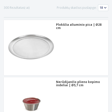
300 Rezultatas(-ai)
Produktų skaičius puslapyje:
Plokščia aliuminio pica | Ø28
cm
Nerūdijančio plieno kepimo
indeliai | Ø5,7 cm