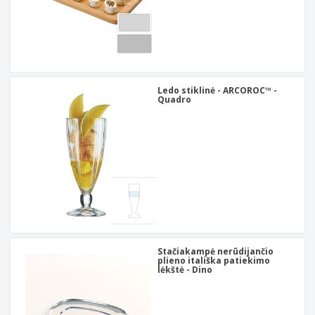
Ledo stiklinė - ARCOROC™ -
Quadro
Stačiakampė nerūdijančio
plieno itališka patiekimo
lėkštė - Dino