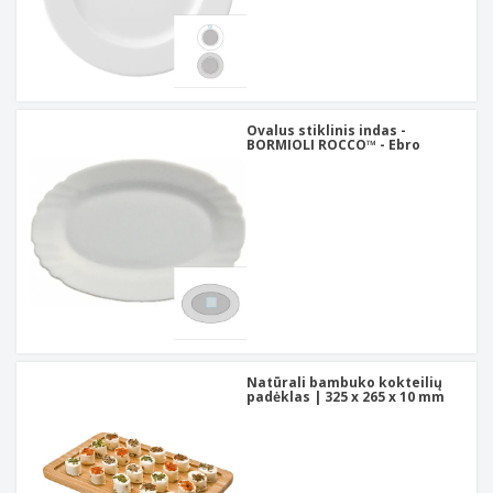
Ovalus stiklinis indas -
BORMIOLI ROCCO™ - Ebro
Natūrali bambuko kokteilių
padėklas | 325 x 265 x 10 mm