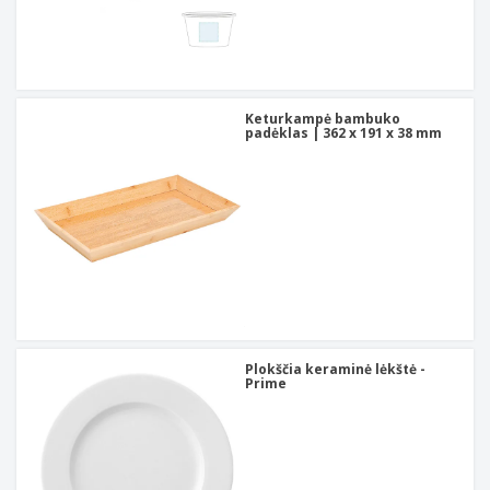
Keturkampė bambuko
padėklas | 362 x 191 x 38 mm
Plokščia keraminė lėkštė -
Prime