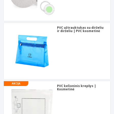
PVC užtrauktukas su dirželiu
ir dirželiu | PVC kosmetinė
AKCIJA
PVC kelioninis krepšys |
Kosmetinė