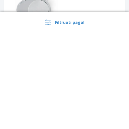
Filtruoti pagal
PS kišeninis veidrodis
Grožio krepšys Subrum |
›
Kamštinis kosmetinės
Lietuva |
LT
reikmenų krep
(€ EUR )