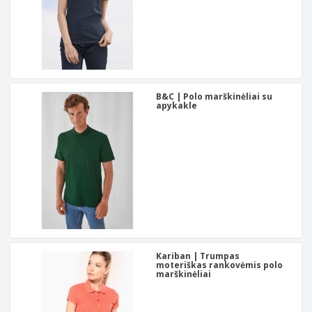
B&C | Polo marškinėliai su
apykakle
Kariban | Trumpas
moteriškas rankovėmis polo
marškinėliai