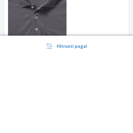
Filtruoti pagal
Fruit of the Loom | Vyriški
original polo marškinėliai
Fruit of the Loom | Premium
Polo