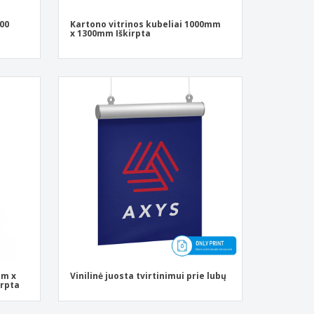
00
Kartono vitrinos kubeliai 1000mm
x 1300mm Iškirpta
mm x
Vinilinė juosta tvirtinimui prie lubų
irpta