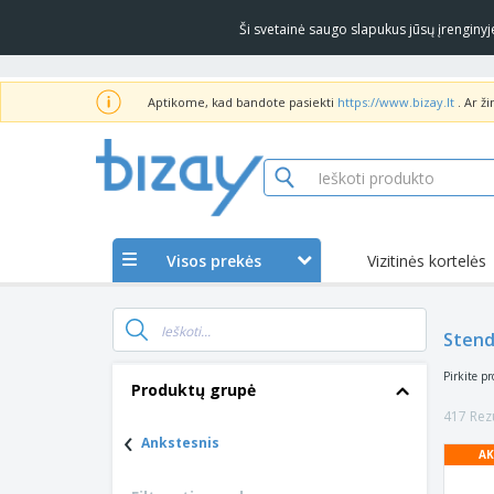
Ši svetainė saugo slapukus jūsų įrengin
Aptikome, kad bandote pasiekti
https://www.bizay.lt
. Ar ž
Visos prekės
Vizitinės kortelės
Stend
Pirkite pr
Produktų grupė
417 Rezu
‹
Ankstesnis
AK