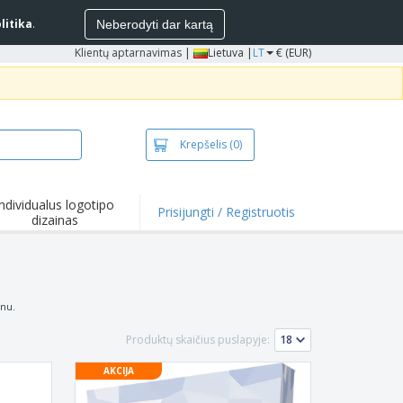
litika
.
Neberodyti dar kartą
Klientų aptarnavimas
|
Lietuva |
LT
€ (EUR)
Krepšelis
(0)
Individualus logotipo
Prisijungti / Registruotis
dizainas
inu.
Produktų skaičius puslapyje:
AKCIJA