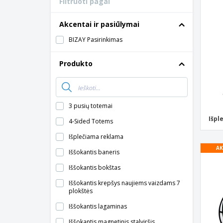
Filtruoti pagal
Akcentai ir pasiūlymai
BIZAY Pasirinkimas
Produkto
3 pusių totemai
Išpl
4-Sided Totems
Išplečiama reklama
AK
Iššokantis baneris
Iššokantis bokštas
Iššokantis krepšys naujiems vaizdams 7
plokštės
Iššokantis lagaminas
Iššokantis magnetinis stalviršis