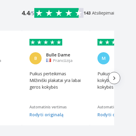
4.4
/5
143
Atsiliepimai
Bulle Dame
Marin Sch
B
M
a
Prancūzija
Šveicarij
Puikus perteikimas
Puikus aptarnavimas
Milžiniški plakatai yra labai
kokybė ir geras kain
geros kokybės
kokybės santykis.
Automatinis vertimas
Automatinis vertimas
Rodyti originalą
Rodyti originalą