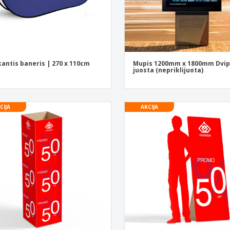
kantis baneris | 270 x 110cm
Mupis 1200mm x 1800mm Dvi
juosta (nepriklijuota)
CIJA
AKCIJA