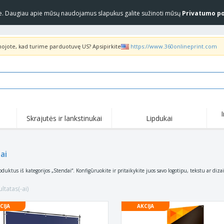
yje. Daugiau apie mūsų naudojamus slapukus galite sužinoti mūsų
Privatumo po
inojote, kad turime parduotuvę US? Apsipirkite
https://www.360onlineprint.com
Skrajutės ir lankstinukai
Lipdukai
ai
oduktus iš kategorijos „Stendai“. Konfigūruokite ir pritaikykite juos savo logotipu, tekstu ar diza
ltatas(-ai)
CIJA
AKCIJA