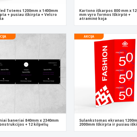
ided Totems 1200mm x 1400mm
Kartono iškarpos 800 mm x 12
rpta + pusiau iškirpta + Velcro
mm vyro formos Iškirptė +
ta
atraminė koja
CIJA
AKCIJA
niai baneriai 840mm x 2340mm
Sulankstomas ekranas 1200
onstrukcijos + 12 kilpelių
2000mm Iškirpta ir pusiau išk