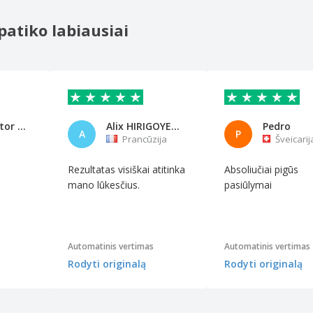
patiko labiausiai
Eniade Victor Abayomi
Alix HIRIGOYEN ANQUETIL
Pedro
A
P
Prancūzija
Šveicarij
Rezultatas visiškai atitinka
Absoliučiai pigūs
mano lūkesčius.
pasiūlymai
Automatinis vertimas
Automatinis vertimas
Rodyti originalą
Rodyti originalą