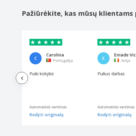
Vilamoura XL – juoda
Zambija
Pažiūrėkite, kas mūsų klientams 
„Paneflix Wing Steel XL“
„Paneflix Wing Steel“
„Paneflix Wing“
„Paneflix“
Carolina
C
E
„Panelfix Wing Steel“
Portugalija
Airija
Puiki kokybė
Puikus darbas
Automatinis vertimas
Automatinis vertimas
Rodyti originalą
Rodyti originalą