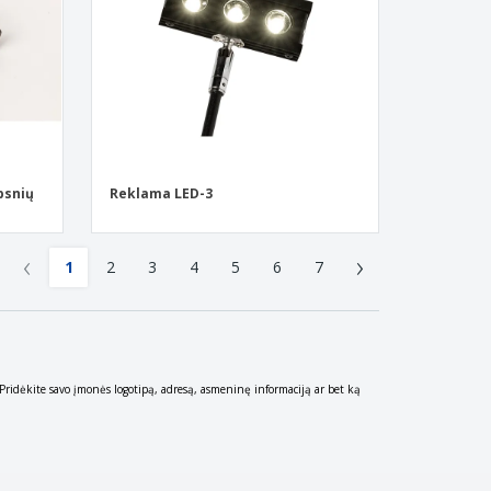
psnių
Reklama LED-3
‹
›
1
2
3
4
5
6
7
. Pridėkite savo įmonės logotipą, adresą, asmeninę informaciją ar bet ką