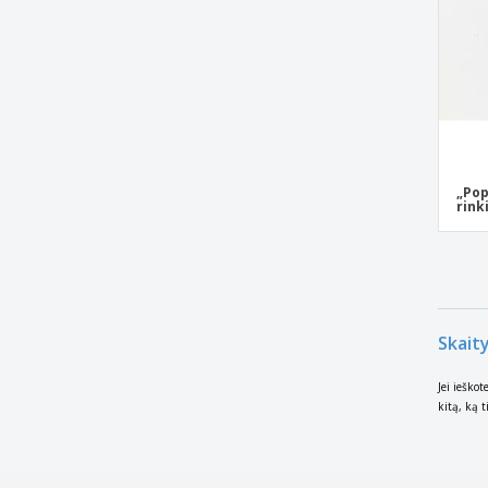
Rio
Šarlerua
Sidabras
Stalo palapinės formatas
Stendas
Su mediniu viršumi
„Pop
rink
Teguise
Thera
Tordesilijos
Tormes
Skait
Torrico
Jei ieško
Tudela
kitą, ką t
Valoria
Vilamoura