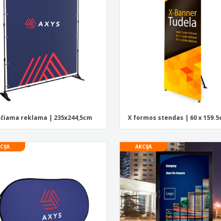
ečiama reklama | 235x244,5cm
X formos stendas | 60 x 159.
CIJA
AKCIJA