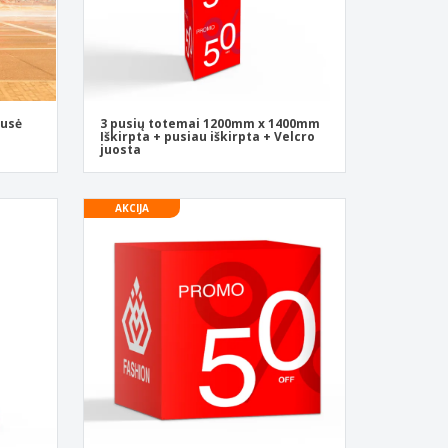
pusė
3 pusių totemai 1200mm x 1400mm
Iškirpta + pusiau iškirpta + Velcro
juosta
AKCIJA