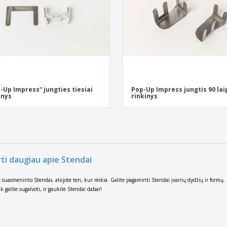
-Up Impress“ jungties tiesiai
Pop-Up Impress jungtis 90 lai
inys
rinkinys
yti daugiau apie Stendai
te suasmeninto Stendai, atėjote ten, kur reikia. Galite pagaminti Stendai įvairių dydžių ir formų
ik galite sugalvoti, ir gaukite Stendai dabar!