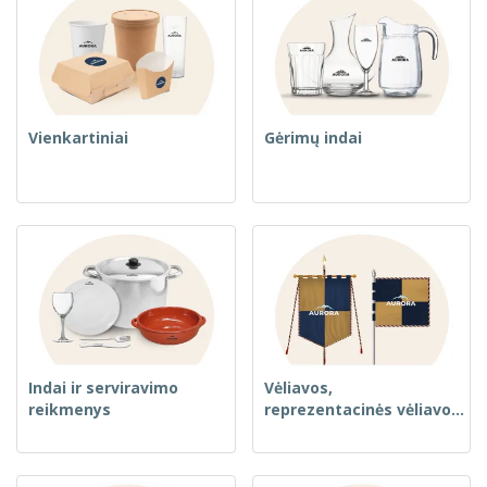
Vienkartiniai
Gėrimų indai
Indai ir serviravimo
Vėliavos,
reikmenys
reprezentacinės vėliavos
ir gvidonai