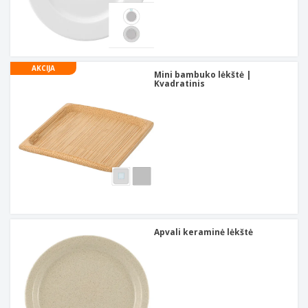
AKCIJA
Mini bambuko lėkštė |
Kvadratinis
Apvali keraminė lėkštė