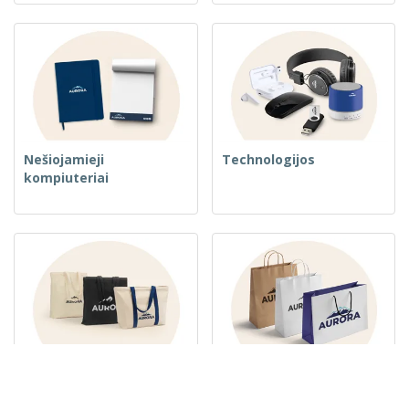
Nešiojamieji
Technologijos
kompiuteriai
Austos krepšiai
Popieriniai maišeliai