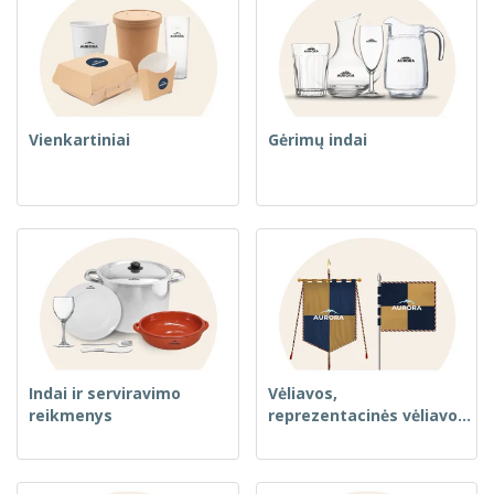
Vienkartiniai
Gėrimų indai
Indai ir serviravimo
Vėliavos,
reikmenys
reprezentacinės vėliavos
ir gvidonai