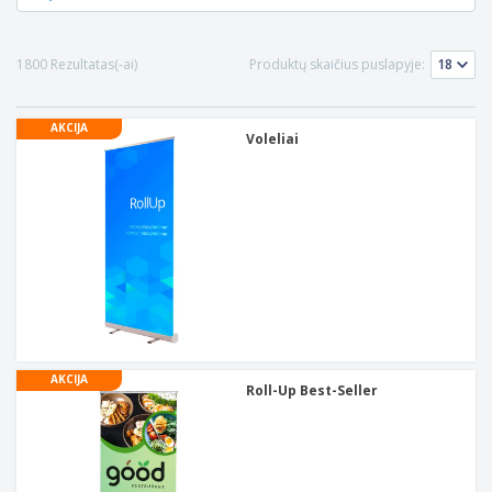
1800 Rezultatas(-ai)
Produktų skaičius puslapyje:
AKCIJA
Voleliai
AKCIJA
Roll-Up Best-Seller