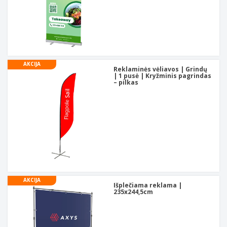
AKCIJA
Reklaminės vėliavos | Grindų
| 1 pusė | Kryžminis pagrindas
– pilkas
AKCIJA
Išplečiama reklama |
235x244,5cm