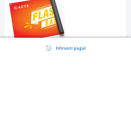
Filtruoti pagal
AKCIJA
Vertikalus stalviršio stovas
210 x 297 mm (A4)
Stačiakampiai vėliavos
AKCIJA
„Textile Pop-Up“ | 297 x
223,5cm