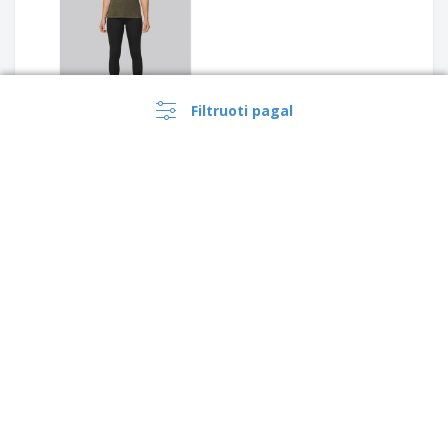
Filtruoti pagal
Skinni Fit | Sublimacinis
sportinis liemenėlė
Kustom Kit | Madingas Ringer
tipo marškinėliai
›
Lietuva |
LT
(€ EUR )