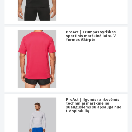
ProAct | Trumpas vyriškas
sportinis marškinėliai su V
formos iškirpte
ProAct | Ilgomis rankovėmis
techniniai marškinėliai
suaugusiems su apsauga nuo
UV spindulių