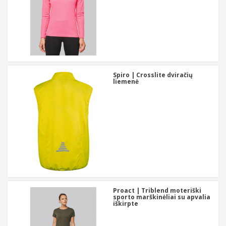
Spiro | Crosslite dviračių
liemenė
Proact | Triblend moteriški
sporto marškinėliai su apvalia
iškirpte