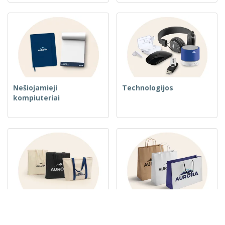
Nešiojamieji
Technologijos
kompiuteriai
Austos krepšiai
Popieriniai maišeliai