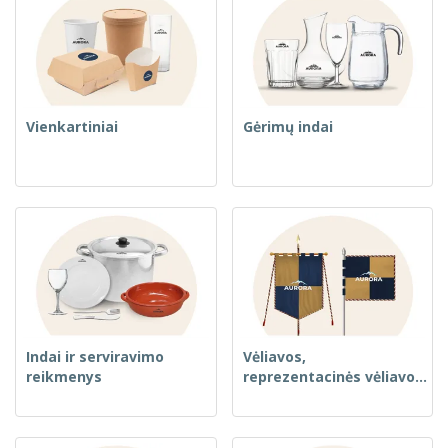
Vienkartiniai
Gėrimų indai
Indai ir serviravimo
Vėliavos,
reikmenys
reprezentacinės vėliavos
ir gvidonai