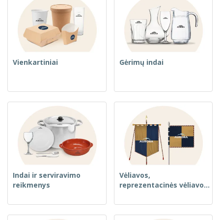
Vienkartiniai
Gėrimų indai
Indai ir serviravimo
Vėliavos,
reikmenys
reprezentacinės vėliavos
ir gvidonai