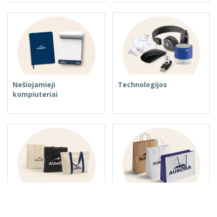
Nešiojamieji
Technologijos
kompiuteriai
Austos krepšiai
Popieriniai maišeliai