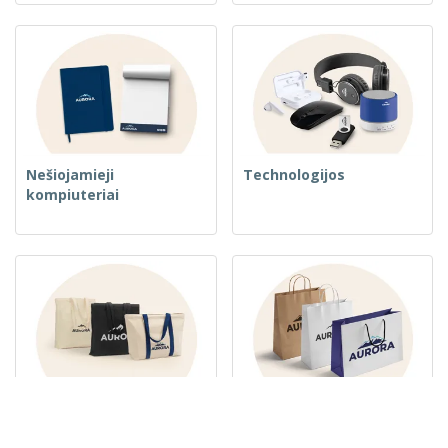
Nešiojamieji
Technologijos
kompiuteriai
Austos krepšiai
Popieriniai maišeliai