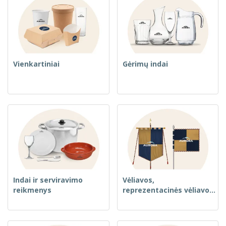
Vienkartiniai
Gėrimų indai
Indai ir serviravimo
Vėliavos,
reikmenys
reprezentacinės vėliavos
ir gvidonai