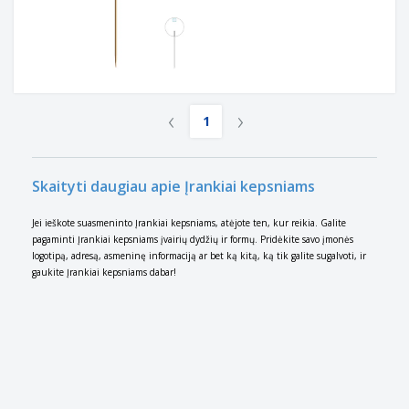
‹
›
1
Skaityti daugiau apie Įrankiai kepsniams
Jei ieškote suasmeninto Įrankiai kepsniams, atėjote ten, kur reikia. Galite
pagaminti Įrankiai kepsniams įvairių dydžių ir formų. Pridėkite savo įmonės
logotipą, adresą, asmeninę informaciją ar bet ką kitą, ką tik galite sugalvoti, ir
gaukite Įrankiai kepsniams dabar!