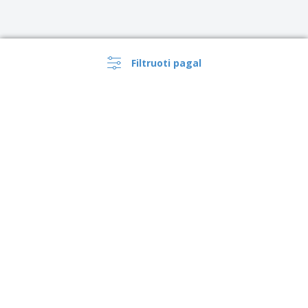
Filtruoti pagal
›
Lietuva |
LT
(€ EUR )