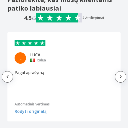
patiko labiausiai
4.5
/5
2
Atsiliepimai
LUCA
L
Italija
Pagal aprašymą
Automatinis vertimas
Rodyti originalą