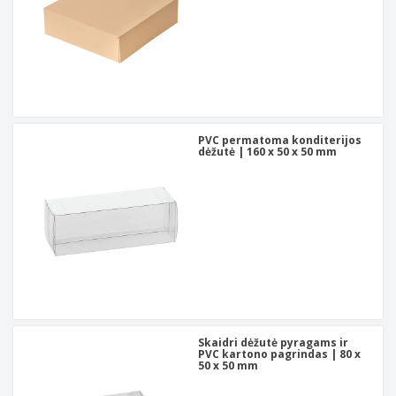
PVC permatoma konditerijos
dėžutė | 160 x 50 x 50 mm
Skaidri dėžutė pyragams ir
PVC kartono pagrindas | 80 x
50 x 50 mm