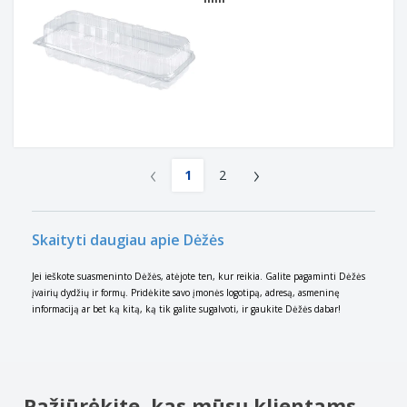
‹
›
1
2
Skaityti daugiau apie Dėžės
Jei ieškote suasmeninto Dėžės, atėjote ten, kur reikia. Galite pagaminti Dėžės
įvairių dydžių ir formų. Pridėkite savo įmonės logotipą, adresą, asmeninę
informaciją ar bet ką kitą, ką tik galite sugalvoti, ir gaukite Dėžės dabar!
Pažiūrėkite, kas mūsų klientams