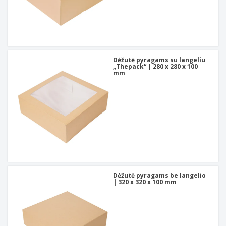
Dėžutė pyragams su langeliu
„Thepack“ | 280 x 280 x 100
mm
Dėžutė pyragams be langelio
| 320 x 320 x 100 mm