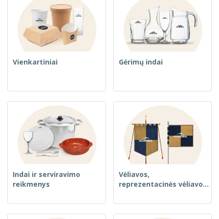
Vienkartiniai
Gėrimų indai
Indai ir serviravimo
Vėliavos,
reikmenys
reprezentacinės vėliavos
ir gvidonai